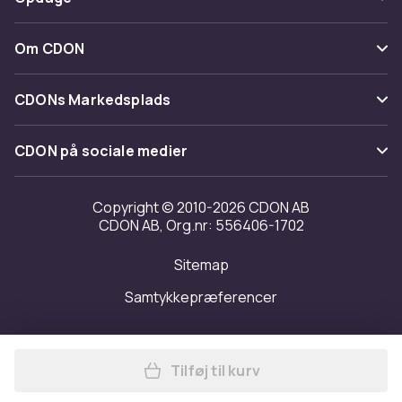
Fortryd & returner her
Levering
Kategorier
Kontakt os
Om CDON
Vilkår & policy
Maerke
Om os
Tilbagekaldelser
CDONs Markedsplads
Guider
Kundeanmeldelser
Merchant Help Center
CDON på sociale medier
Arbejd på CDON
Investor relations
Copyright © 2010-2026 CDON AB
CDON AB, Org.nr: 556406-1702
Tilgængelighed
Sitemap
Transparensrapport
Samtykkepræferencer
Tilføj til kurv
Læg Russell Dame/Damer Aut