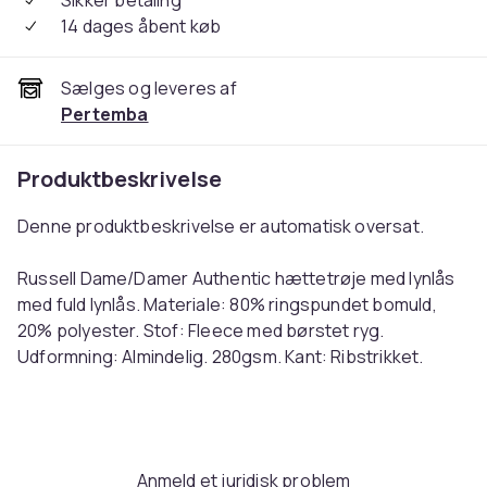
Sikker betaling
14 dages åbent køb
Sælges og leveres af
Pertemba
Produktbeskrivelse
Denne produktbeskrivelse er automatisk oversat.
Russell Dame/Damer Authentic hættetrøje med lynlås
med fuld lynlås. Materiale: 80% ringspundet bomuld,
20% polyester. Stof: Fleece med børstet ryg.
Udformning: Almindelig. 280gsm. Kant: Ribstrikket.
Halsudskæring: Hætteklædte, tapede. Ærmetype:
Langærmet. Manchet: Ribstrikket. Lommer: 2 lommer
foran. Lukning: YKK Zip. Bæredygtighed: Amfori, Better
Cotton Initiative, Fair Labor Association, Oeko-Tex
Anmeld et juridisk problem