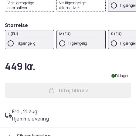
Vis tilgængelige
Vis tilgængelige
Tilgængel
alternativer
alternativer
Størrelse
L (EU)
M (EU)
S (EU)
Tilgængelig
Tilgængelig
Tilgængel
449 kr.
På lager
Tilføj til kurv
Læg Russell Dame/Damer Aut
Fre., 21 aug.
Hjemmelevering