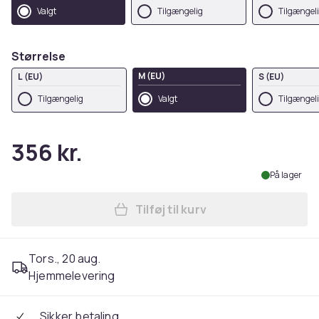
Valgt
Tilgængelig
Tilgængel
Størrelse
M (EU)
L (EU)
S (EU)
Tilgængelig
Valgt
Tilgængel
356 kr.
På lager
Tilføj til kurv
Læg Native Spirit Womens/L
Tors., 20 aug.
Hjemmelevering
Sikker betaling