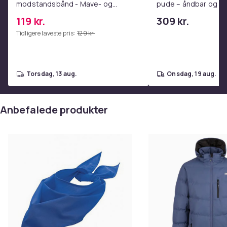
modstandsbånd - Mave- og
pude – åndbar og lin
Produktsikkerhedsinformation
coretræning, yoga og
nakkesmerter
119 kr.
309 kr.
hjemmetræningscenter Pink
Tidligere laveste pris:
129 kr.
torsdag, 13 aug.
onsdag, 19 aug.
Anbefalede produkter