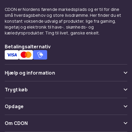
CDON er Nordens førende markedsplads og er til for dine
små hverdagsbehov og store livsdrømme. Her finder du et
konstant voksende udvalg af produkter, lige fra gaming,
legetøj og elektronik til have-, skønheds- og
kæledyrsprodukter. Ting til livet, ganske enkelt.
Betalingsalternativ
Hjælp og information
Ofte stillede spørgsmål
Trygt køb
Spor pakke
Betaling
Opdage
Fortryd & returner her
Levering
Kategorier
Kontakt os
Om CDON
Vilkår & policy