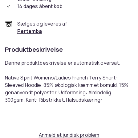
14 dages åbent køb
Sælges og leveres af
Pertemba
Produktbeskrivelse
Denne produktbeskrivelse er automatisk oversat.
Native Spirit Womens/Ladies French Terry Short-
Sleeved Hoodie. 85% økologisk kæmmet bomuld, 15%
genanvendt polyester. Udformning: Almindelig.
300gsm. Kant: Ribstrikket. Halsudskæring:
Hætteklædte. Ærmetype: Kortærmet. Pasform:
Oversized. Lommer: 1 kængurulomme. Lukning: Træk
over. Bæredygtighed: Oeko-Tex Standard 100-
certificeret, PETA-godkendt vegansk.
Anmeld et juridisk problem