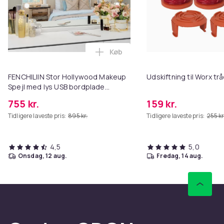
Køb
Læg FENCHILIIN Stor Hollywood 
FENCHILIIN Stor Hollywood Makeup
Udskiftning til Worx t
Spejl med lys USB bordplade
vægbeslag hvid 80 x 58 cm
755 kr.
159 kr.
Tidligere laveste pris:
895 kr.
Tidligere laveste pris:
255 kr
4,5
5,0
onsdag, 12 aug.
fredag, 14 aug.