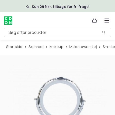
Spring til hovedindhold
Kun 299 kr. tilbage før fri fragt!
Søg efter produkter
Startside
Skønhed
Makeup
Makeupværktøj
Smink