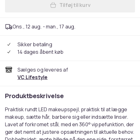
Tilføj til kurv
Læg Makeupspejl - Barberspe
Ons., 12 aug. - man., 17 aug.
Sikker betaling
14 dages åbent køb
Sælges og leveres af
VC Lifestyle
Produktbeskrivelse
Praktisk rundt LED makeupspejl, praktisk til at lægge
makeup, sætte hår, barbere sig eller indsætte linser.
Lavet af forkromet stål, med en 360° vippefunktion, der
gør det nemt at justere opsætningen til aktuelle behov.
Dobbeltsidet: ægte billede på den ene side, forstørret