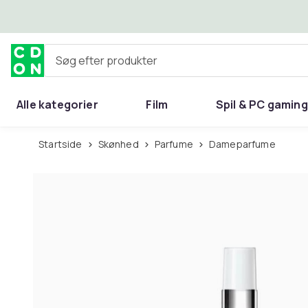
Spring til hovedindhold
Søg efter produkter
Alle kategorier
Film
Spil & PC gaming
Hjem & have
Startside
Skønhed
Parfume
Dameparfume