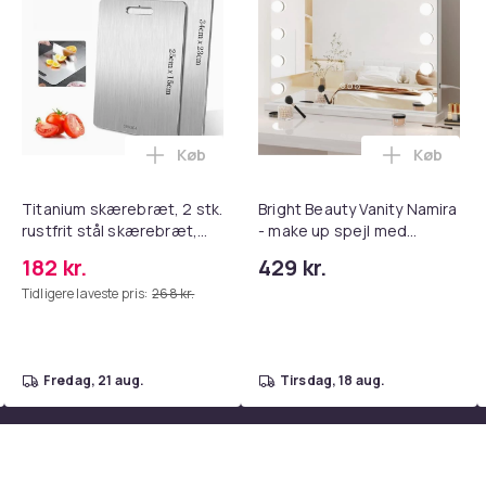
Køb
Køb
tandsbånd - Mave- og coretræning, yoga og hjemmetræningsc
rude Knuser med Sikkerhedssele Skærer - Nødudgangsværktøj, 
Læg Titanium skærebræt, 2 stk. rustfri
Læg Brigh
Titanium skærebræt, 2 stk.
Bright Beauty Vanity Namira
rustfrit stål skærebræt,
- make up spejl med
kvalitets dobbeltsidet
belysning - hollywood spejl
182 kr.
429 kr.
skærebræt
- schminke spejl med lys -
Tidligere laveste pris:
268 kr.
hvid - dæmpbar med tre
lystilstande
fredag, 21 aug.
tirsdag, 18 aug.