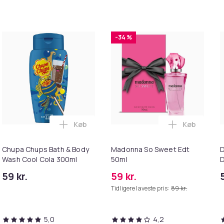
-34 %
Køb
Køb
n
ne Intensive Care Hand & Nail Cream 75 ml i kurven
Læg Chupa Chups Bath & Body Wash Cool 
Læg Madonn
Chupa Chups Bath & Body
Madonna So Sweet Edt
D
Wash Cool Cola 300ml
50ml
D
r
59 kr.
59 kr.
Tidligere laveste pris:
89 kr.
5,0
4,2