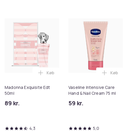
Køb
Køb
Læg Madonna Exquisite Edt 50ml i kurve
Læg Vaseli
Madonna Exquisite Edt
Vaseline Intensive Care
50ml
Hand & Nail Cream 75 ml
89 kr.
59 kr.
4,3
5,0