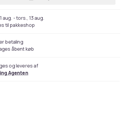
Læg Madonna Body Mist So Sweet 1
11 aug. - tors., 13 aug.
s til pakkeshop
er betaling
dages åbent køb
ges og leveres af
ling Agenten