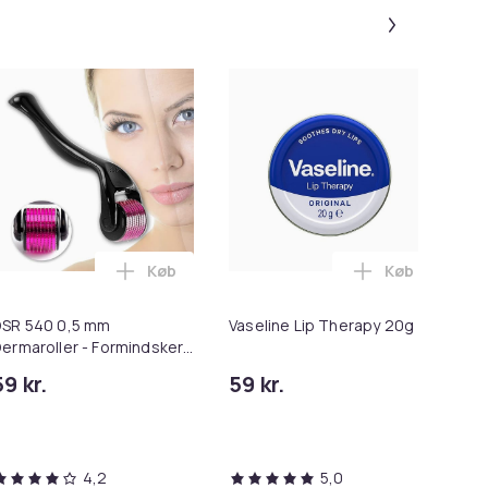
Panel 1 af
Køb
Køb
Cola 300ml i kurven
a So Sweet Edt 50ml i kurven
Læg DSR 540 0,5 mm Dermaroller - Formindsk
Læg Vaseline 
SR 540 0,5 mm
Vaseline Lip Therapy 20g
Be
ermaroller - Formindsker
Po
ynker
59 kr.
59 kr.
59
4,2
5,0