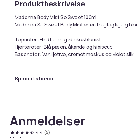
Produktbeskrivelse
Madonna Body Mist So Sweet 100ml
Madonna So Sweet Body Mist er en frugtagtig og blomst
Topnoter: Hindbær og abrikosblomst
Hjerteroter: Blå pæon, åkande og hibiscus
Basenoter: Vaniljetræ, cremet moskus og violet slik
Farve
Vægt, gram
Specifikationer
Varenr.
Produktsikkerhedsinformation
Anmeldelser
4,4
(5)