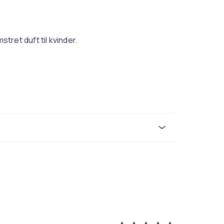
ret duft til kvinder.
Transparent
110
6d7e9bf1-3560-45c2-91d4-9540e613dbb8