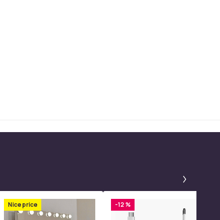
Panel 1
Nice price
-12 %