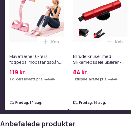
Køb
Køb
Læg Mavetræner,6-rørs fodpedal mods
Læg Bil
Mavetræner,6-rørs
Bilrude Knuser med
fodpedal modstandsbånd
Sikkerhedssele Skærer -
- Mave- og coretræning,
Nødudgangsværktøj,
119 kr.
84 kr.
yoga og
Kompatibel med Alle
Tidligere laveste pris:
129 kr.
Tidligere laveste pris:
112 kr.
hjemmetræningscenter
Bilmodeller Red
Pink
fredag, 14 aug.
fredag, 14 aug.
Anbefalede produkter