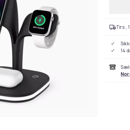
Tirs., 
Sikk
14 
Sæl
Nor