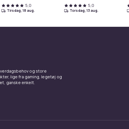
5,0
5,0
tirsdag, 18 aug.
torsdag, 13 aug.
 hverdagsbehov og store
ter, lige fra gaming, legetøj og
vet, ganske enkelt.