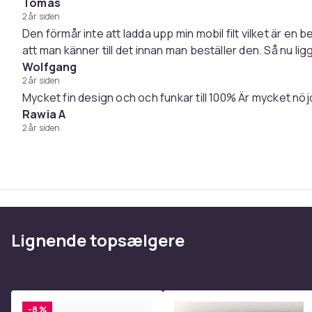
Størrelse: 13,5 x 13,3 x 17,5 cm
Tomas
Kompatibilitet: iPhone 12/13, iWatch SE / 2 / 3 / 4 / 5 /
2 år siden
Den förmår inte att ladda upp min mobil filt vilket är en
att man känner till det innan man beställer den. Så nu l
Farve
Wolfgang
Vægt, gram
2 år siden
Varenr.
Mycket fin design och och funkar till 100% Är mycket nöj
Rawia A
Produktsikkerhedsinformation
2 år siden
Lignende topsælgere
-8 %