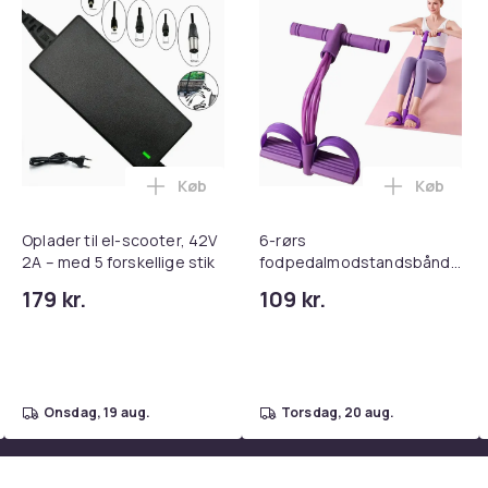
Køb
Køb
tandsbånd - Mave- og coretræning, yoga og hjemmetræningsc
ght Beauty Vanity Namira - make up spejl med belysning - holly
Læg Oplader til el-scooter, 42V 2A – med 
Læg 6-rør
Oplader til el-scooter, 42V
6-rørs
2A – med 5 forskellige stik
fodpedalmodstandsbånd
til hjemmet – mave- og
179 kr.
109 kr.
coretræning, yoga og
hjemmegym Fitness Lilla
onsdag, 19 aug.
torsdag, 20 aug.