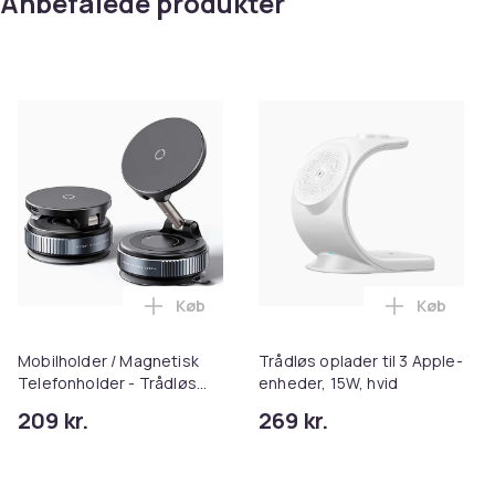
Anbefalede produkter
Køb
Køb
Læg Mobilholder / Magnetisk Telefonhold
Læg Trådlø
Mobilholder / Magnetisk
Trådløs oplader til 3 Apple-
Telefonholder - Trådløs
enheder, 15W, hvid
Opladning & Vakuumfæste
209 kr.
269 kr.
til Bil