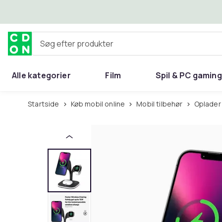
Spring til hovedindhold
Søg efter produkter
Alle kategorier
Film
Spil & PC gaming
Hjem & have
Startside
Køb mobil online
Mobil tilbehør
Oplader