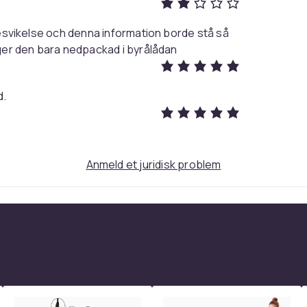
 6 / 7, AirPods 2 / 3 / Pro
 besvikelse och denna information borde stå så
igger den bara nedpackad i byrålådan
Black
564
e0cfa0af-f86c-46f2-837e-8f9b30636082
d.
Anmeld et juridisk problem