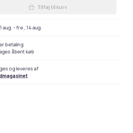
Tilføj til kurv
Læg Ladestation til iPhone, Apple W
11 aug. - fre., 14 aug.
er betaling
dages åbent køb
ges og leveres af
dmagasinet