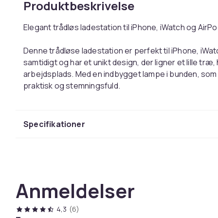
Produktbeskrivelse
Elegant trådløs ladestation til iPhone, iWatch og AirP
Denne trådløse ladestation er perfekt til iPhone, iWat
samtidigt og har et unikt design, der ligner et lille træ, 
arbejdsplads. Med en indbygget lampe i bunden, som 
praktisk og stemningsfuld.
Ladestationen har en stærk magnet, der sikrer, at di
opladningen. Den er ikke kun en oplader, men fungerer
Specifikationer
have hænderne fri, mens du læser mails, lytter til musi
kvalitet er denne ladestation både holdbar og stilfuld, hv
eller kontor.
Anmeldelser
Lader op til 3 enheder samtidigt
Stærke magneter holder enhederne på plads
Materiale: ABS
4,3
(6)