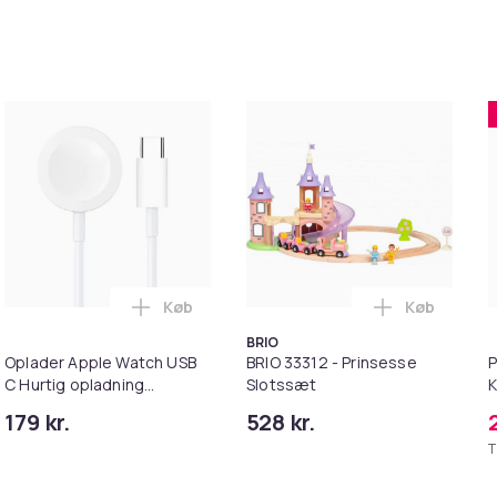
Køb
Køb
er - Trådløs Opladning & Vakuumfæste til Bil i kurven
s oplader til 3 Apple-enheder, 15W, hvid i kurven
Læg Oplader Apple Watch USB C Hurtig o
Læg BRIO 33
BRIO
Oplader Apple Watch USB
BRIO 33312 - Prinsesse
P
C Hurtig opladning
Slotssæt
K
SmartWatch 1 METER
179 kr.
528 kr.
T