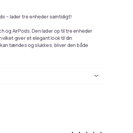
ods – lader tre enheder samtidigt!
ch og AirPods. Den lader op til tre enheder
hvilket giver et elegant look til din
kan tændes og slukkes, bliver den både
ne enheder holdes på plads under hele
 også som en mobilholder, perfekt når du vil
k eller er i et møde. Med materialer af høj
ilket gør den til et ideelt tilbehør til dit hjem