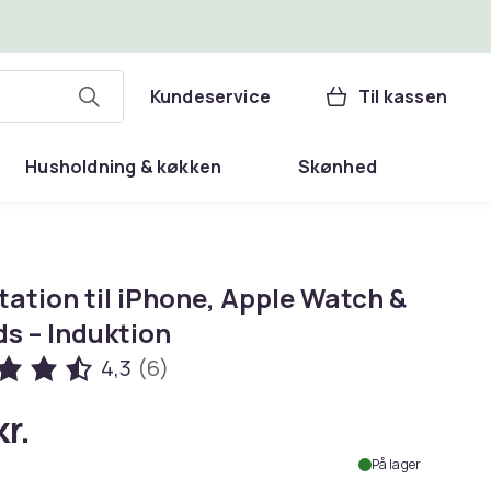
Kundeservice
Til kassen
Husholdning & køkken
Skønhed
ation til iPhone, Apple Watch &
s – Induktion
4,3
(6)
r.
På lager