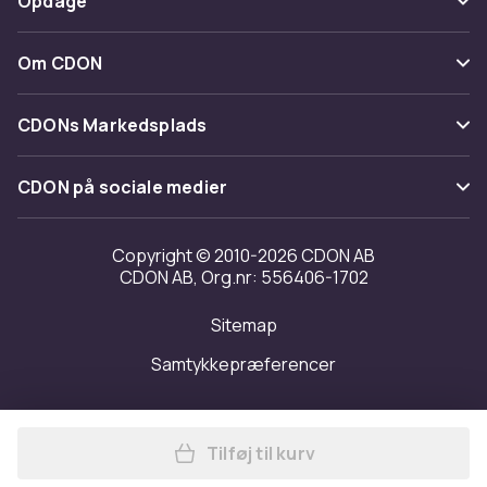
Opdage
Fortryd & returner her
Levering
Kategorier
Kontakt os
Om CDON
Vilkår & policy
Maerke
Om os
Tilbagekaldelser
CDONs Markedsplads
Guider
Kundeanmeldelser
Merchant Help Center
CDON på sociale medier
Arbejd på CDON
Investor relations
Copyright © 2010-2026 CDON AB
CDON AB, Org.nr: 556406-1702
Tilgængelighed
Sitemap
Transparensrapport
Samtykkepræferencer
Tilføj til kurv
Læg Laddstation for PlaySt