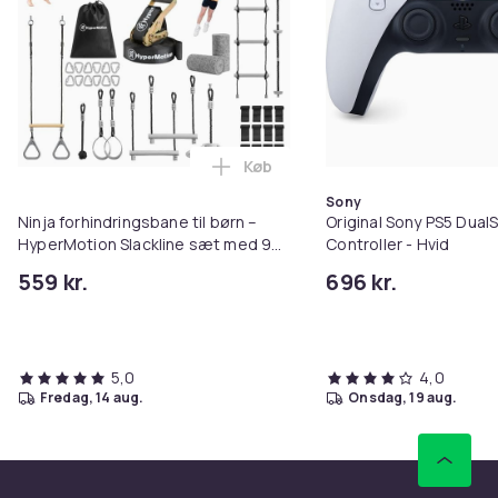
Køb
Læg Ninja forhindringsbane til b
Sony
Ninja forhindringsbane til børn –
Original Sony PS5 Dual
HyperMotion Slackline sæt med 9
Controller - Hvid
forhindringer, rebstige, klatreline,
559 kr.
696 kr.
113 kg
5,0
4,0
fredag, 14 aug.
onsdag, 19 aug.