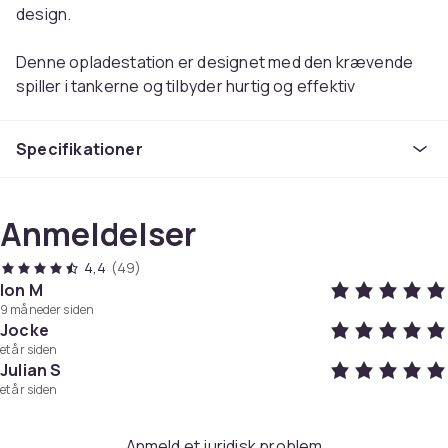
design.
Denne opladestation er designet med den krævende
spiller i tankerne og tilbyder hurtig og effektiv
opladning af dine PlayStation 5-controllere. Takket
være dens smarte design kan den oplade op til to
Specifikationer
controllere samtidigt! Du skal blot tilslutte den
medfølgende USB-C-kabel til din PS5, PC eller en
anden USB-strømkilde, og du er klar til at oplade.
Anmeldelser
Opladestationen er udstyret med indikationslamper,
der lyser i en flot blå farve, når controllerne oplades.
4,4
(49)
Ion M
Undgå besværlige kabler og lange ventetider. Med
9 måneder siden
denne opladestation kan du hurtigt vende tilbage til dit
Jocke
spilleventyr. Derudover er den let og kompakt, hvilket
et år siden
Julian S
gør den nem at tage med sig og bruge hvor som helst.
et år siden
Prøv den selv og oplev en problemfri opløsning, så du
kan spille længere og nyde gaming uden afbrydelser!
Anmeld et juridisk problem