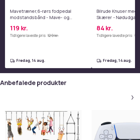
Mavetræner,6-rørs fodpedal
Bilrude Knuser med 
Produktsikkerhedsinformation
modstandsbånd - Mave- og
Skærer - Nødudgang
coretræning, yoga og
Kompatibel med Alle
119 kr.
84 kr.
hjemmetræningscenter Pink
Red
Tidligere laveste pris:
129 kr.
Tidligere laveste pris:
112 
fredag, 14 aug.
fredag, 14 aug.
Anbefalede produkter