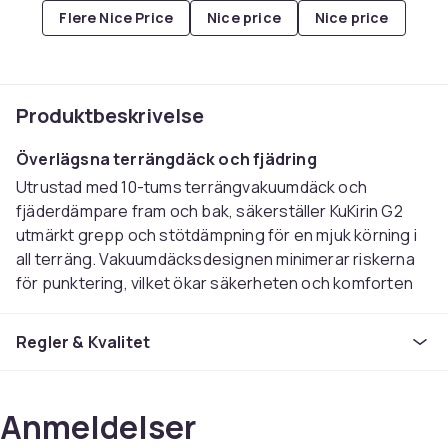
Flere Nice Price
Nice price
Nice price
Produktbeskrivelse
Överlägsna terrängdäck och fjädring
Utrustad med 10-tums terrängvakuumdäck och
fjäderdämpare fram och bak, säkerställer KuKirin G2
utmärkt grepp och stötdämpning för en mjuk körning i
all terräng. Vakuumdäcksdesignen minimerar riskerna
för punktering, vilket ökar säkerheten och komforten
på både stadsvägar och ojämna stigar.
Kraftfull 800W motor med mjuk acceleration
Regler & Kvalitet
800W navmotorn med sinusvågsacceleration ger
sömlös kraft och en stabil gång. Med tre
hastighetslägen kan du enkelt växla mellan daglig
Anmeldelser
pendling och äventyr i hög hastighet.