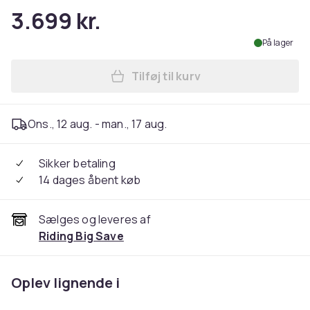
3.699 kr.
På lager
Tilføj til kurv
Læg Kukirin G2 800W motorha
Ons., 12 aug. - man., 17 aug.
Sikker betaling
14 dages åbent køb
Sælges og leveres af
Riding Big Save
Oplev lignende i