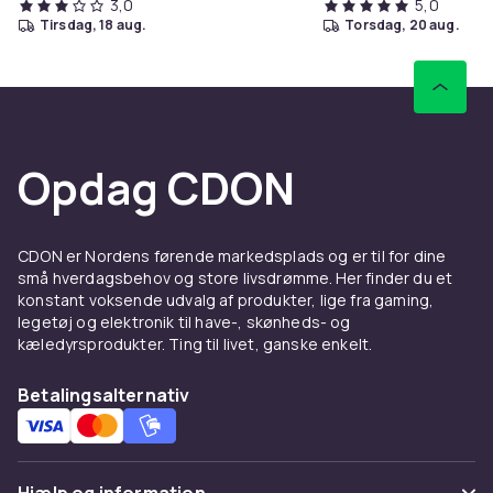
3,0
5,0
Pedalmaterial: 460*185mm anti-slip pedal
tirsdag, 18 aug.
torsdag, 20 aug.
Däck: 10" vakuumdäck
Mått & Vikt
Nettovikt: 26kg
Uvikt storlek: 1258*660*1260mm(L*B*H)
Opdag CDON
Vikt storlek: 1258*660*540mm(L*B*H)
Maxbelastning: 120kg
Paketet inkluderar
CDON er Nordens førende markedsplads og er til for dine
Elektrisk skoter ×1 | Användarmanual ×1 | Laddare ×1 |
små hverdagsbehov og store livsdrømme. Her finder du et
Verktygssatser ×1 | Bakskärm ×1 | Monteringsbultar för
konstant voksende udvalg af produkter, lige fra gaming,
bakskärm ×2
legetøj og elektronik til have-, skønheds- og
kæledyrsprodukter. Ting til livet, ganske enkelt.
Varenr.
e8650ea2-696b-5586-974f-077e2d16d4dc
Betalingsalternativ
Produktsikkerhedsinformation
Hjælp og information