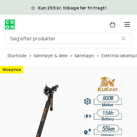
Spring til hovedindhold
Kun 299 kr. tilbage før fri fragt!
Søg efter produkter
Startside
Køretøjer & dele
Køretøjer
Elektrisk løbehjul
Nice price