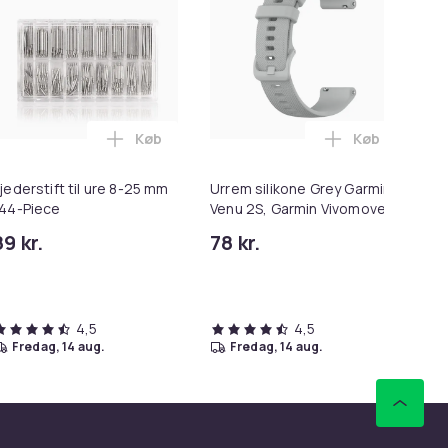
Køb
Køb
 5-60 kg, håndtræner i kurven
ilikone Grey Garmin Venu 2S, Garmin Vivomove 3S, Garmin Mov
Læg Fjederstift til ure 8-25 mm 144-Piece i
Læg Urrem si
jederstift til ure 8-25 mm
Urrem silikone Grey Garmin
Ur
44-Piece
Venu 2S, Garmin Vivomove
ur
3S, Garmin Move 3S, Garmin
89 kr.
78 kr.
78
Vivoactive 4S, Garmin
Active S, Garmin
Forerunner 255S, Garmin
Forerunner 255S Music 18
4,5
mm
4,5
fredag, 14 aug.
fredag, 14 aug.