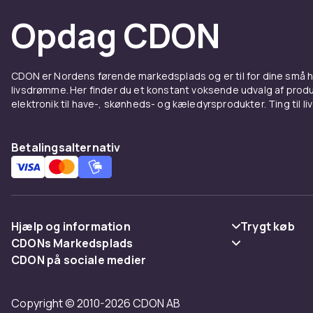
Opdag CDON
CDON er Nordens førende markedsplads og er til for dine små
livsdrømme. Her finder du et konstant voksende udvalg af produk
elektronik til have-, skønheds- og kæledyrsprodukter. Ting til li
Betalingsalternativ
Hjælp og information
Trygt køb
CDONs Markedsplads
Ofte stillede spørgsmål
Betaling
CDON på sociale medier
Merchant Help Center
Spor pakke
Levering
Copyright © 2010-2026 CDON AB
Fortryd & returner her
Vilkår & polic