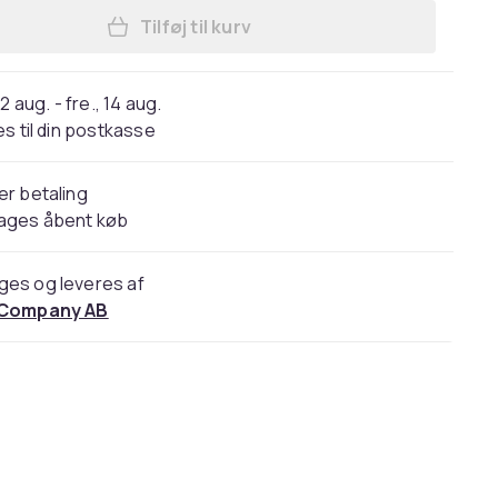
Tilføj til kurv
Læg Kæbe træner Jawline motionsløb
2 aug. - fre., 14 aug.
s til din postkasse
er betaling
dages åbent køb
ges og leveres af
 Company AB