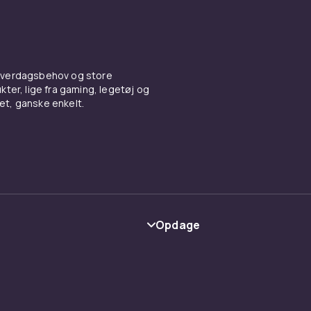
 hverdagsbehov og store
ter, lige fra gaming, legetøj og
vet, ganske enkelt.
Opdage
Kategorier
Maerke
y
Guider