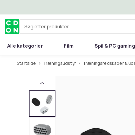
Spring til hovedindhold
Søg efter produkter
Alle kategorier
Film
Spil & PC gaming
Hjem & have
Startside
Træningsudstyr
Træningsredskaber & ud