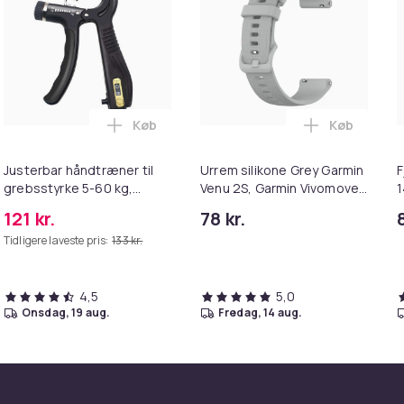
Køb
Køb
n
 til Garmin Forerunner 245 Silikone Black 20 mm i kurven
Læg Justerbar håndtræner til grebsstyrke
Læg Urrem s
Justerbar håndtræner til
Urrem silikone Grey Garmin
F
grebsstyrke 5-60 kg,
Venu 2S, Garmin Vivomove
1
håndtræner
3S, Garmin Move 3S, Garmin
121 kr.
78 kr.
Vivoactive 4S, Garmin
Tidligere laveste pris:
133 kr.
Active S, Garmin
Forerunner 255S, Garmin
Forerunner 255S Music 18
4,5
mm
5,0
onsdag, 19 aug.
fredag, 14 aug.