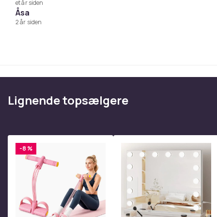
et år siden
Varenr.
Åsa
2 år siden
Produktsikkerhedsinformation
Lignende topsælgere
-8 %