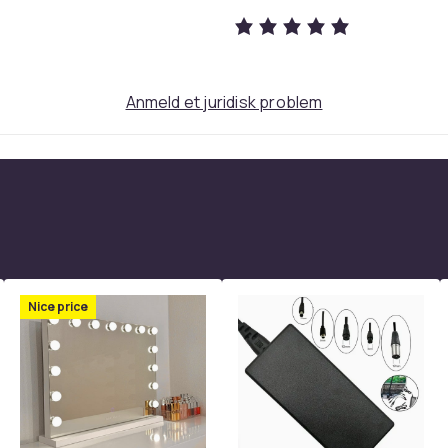
b177e6d9-ea41-439d-b2ce-e9ef468e6502
Anmeld et juridisk problem
Nice price