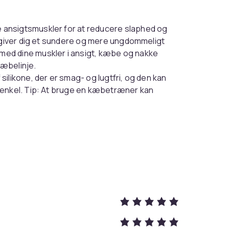
ansigtsmuskler for at reducere slaphed og
r giver dig et sundere og mere ungdommeligt
ed dine muskler i ansigt, kæbe og nakke
kæbelinje.
silikone, der er smag- og lugtfri, og den kan
 enkel. Tip: At bruge en kæbetræner kan
20