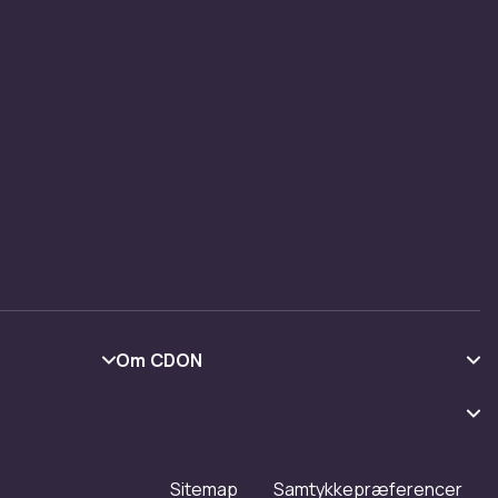
Om CDON
Om os
Kundeanmeldelser
Arbejd på CDON
Sitemap
Samtykkepræferencer