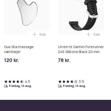
Køb
Køb
Læg Gua Sha massage værktøjer i kurve
Læg Urrem
Gua Sha massage
Urrem til Garmin Forerunner
værktøjer
245 Silikone Black 20 mm
120 kr.
78 kr.
4,5
3,9
fredag, 14 aug.
fredag, 14 aug.