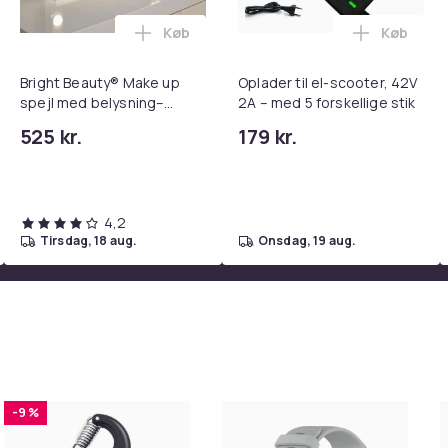
Køb
Køb
tandsbånd - Mave- og coretræning, yoga og hjemmetræningsc
ght Beauty Vanity Namira - make up spejl med belysning - holly
Læg Bright Beauty® Make up spejl med be
Læg Oplad
Bright Beauty® Make up
Oplader til el-scooter, 42V
spejl med belysning–
2A – med 5 forskellige stik
Hollywood Spejl – 58×46
525 kr.
179 kr.
cm – 15 LED-lys – 3
lysfarver – Dæmpbar –
Smart Touch – USB-
opladeport – Hvid
4,2
tirsdag, 18 aug.
onsdag, 19 aug.
-9 %