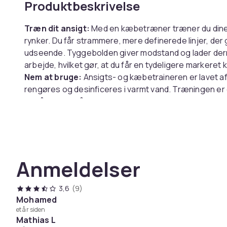
Produktbeskrivelse
Træn dit ansigt:
Med en kæbetræner træner du dine 
rynker. Du får strammere, mere definerede linjer, de
udseende. Tyggebolden giver modstand og lader derm
arbejde, hvilket gør, at du får en tydeligere markeret 
Nem at bruge:
Ansigts- og kæbetraineren er lavet af 
rengøres og desinficeres i varmt vand. Træningen er
også hjælpe på stress!
Specifikationer:
Farve: Sort/ Grå/Hvid
Størrelse: 3x1,6x1,5 cm
Anmeldelser
Materiale: Silikone
Pakken indeholder:
3,6
(9)
3 x kæbe trænere
Mohamed
et år siden
Vægt, gram
Mathias L