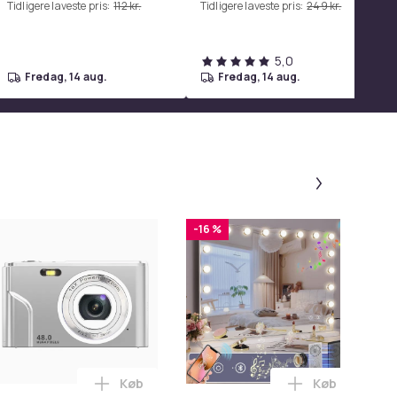
Tidligere laveste pris:
112 kr.
Tidligere laveste pris:
249 kr.
Bilmodeller Red
5,0
fredag, 14 aug.
fredag, 14 aug.
Panel 1 af
-16 %
-
Køb
Køb
stk i kurven
 med vakuumpumpe til behandling og massage 12 stk i kurve
Læg Digitalkamera 1080P / 48 megapixel / 16
Læg FENCHILI