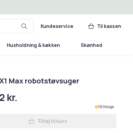
Kundeservice
Til kassen
Husholdning & køkken
Skønhed
X1 Max robotstøvsuger
2 kr.
Få tilbage
Tilføj til kurv
Læg JONR X1 Max robotstøvsuger i 