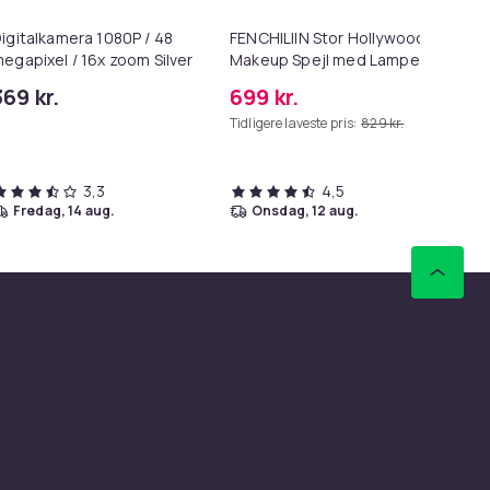
igitalkamera 1080P / 48
FENCHILIIN Stor Hollywood
12
egapixel / 16x zoom Silver
Makeup Spejl med Lamper
be
Bluetooth Table Top
gr
369 kr.
699 kr.
15
Vægbeslag Hvid 80 x 58 cm
Tidligere laveste pris:
829 kr.
Tid
3,3
4,5
fredag, 14 aug.
onsdag, 12 aug.