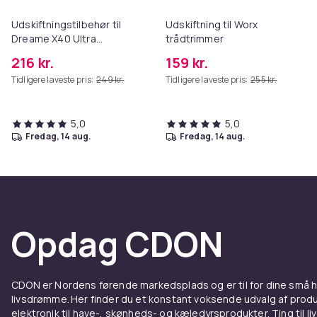
Udskiftningstilbehør til
Udskiftning til Worx
Dreame X40 Ultra
trådtrimmer
Complete
216 kr.
159 kr.
Tidligere laveste pris:
249 kr.
Tidligere laveste pris:
255 kr.
5,0
5,0
fredag, 14 aug.
fredag, 14 aug.
Opdag CDON
CDON er Nordens førende markedsplads og er til for dine små
livsdrømme. Her finder du et konstant voksende udvalg af produk
elektronik til have-, skønheds- og kæledyrsprodukter. Ting til li