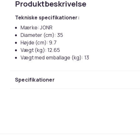
Produktbeskrivelse
Tekniske specifikationer:
Mærke: JONR
Diameter (cm): 35
Højde (cm): 9.7
Vægt (kg): 12.65
Vægt med emballage (kg): 13
Emballagemål (BxHxD) (cm): 34 x 11 x 35
Type rengøringselement: Runde puder
Specifikationer
Batteriopladningstid (min): 360
Maksimal driftstid (min): 150
Sugekraft (kPa): 20
Filtermodel: HEPA
Filtertype: HEPA
Støvbeholderkapacitet (L): 2.5
Støjniveau (dB): 61
Automatisk tømning af beholder: Ja