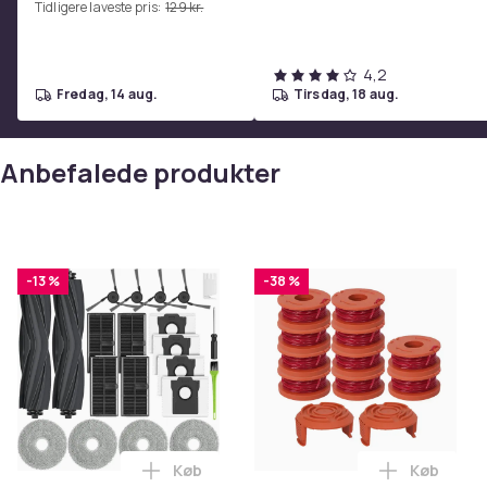
Tidligere laveste pris:
129 kr.
hjemmetræningscenter
lysfarver – Dæmpbar –
Type støvbeholder
Pink
Smart Touch – USB-
Vægt
opladeport – Hvid
Vægt, gram
4,2
fredag, 14 aug.
tirsdag, 18 aug.
Varenr.
Produktsikkerhedsinformation
Anbefalede produkter
-13 %
-38 %
Køb
Køb
Læg Udskiftningstilbehør til Dreame X40
Læg Udskif