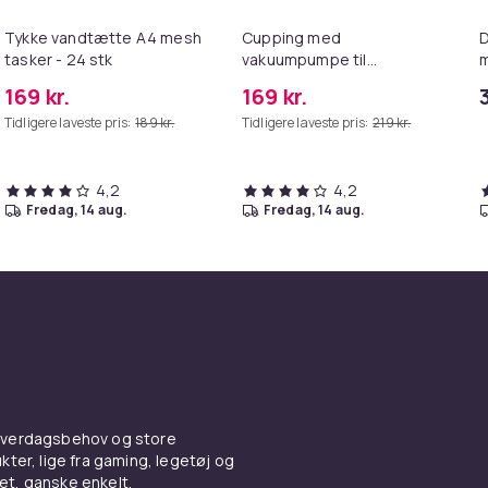
Tykke vandtætte A4 mesh
Cupping med
D
tasker - 24 stk
vakuumpumpe til
m
behandling og massage 12
169 kr.
169 kr.
stk
Tidligere laveste pris:
189 kr.
Tidligere laveste pris:
219 kr.
4,2
4,2
fredag, 14 aug.
fredag, 14 aug.
 hverdagsbehov og store
ter, lige fra gaming, legetøj og
vet, ganske enkelt.