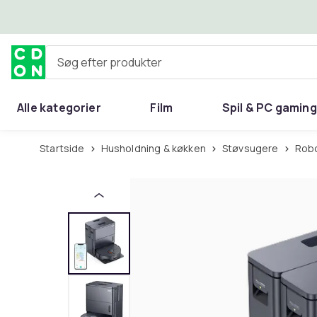
Spring til hovedindhold
Søg efter produkter
Alle kategorier
Film
Spil & PC gaming
Hjem & have
Startside
Husholdning & køkken
Støvsugere
Ro