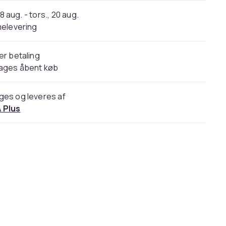
18 aug. - tors., 20 aug.
elevering
er betaling
dages åbent køb
ges og leveres af
 Plus