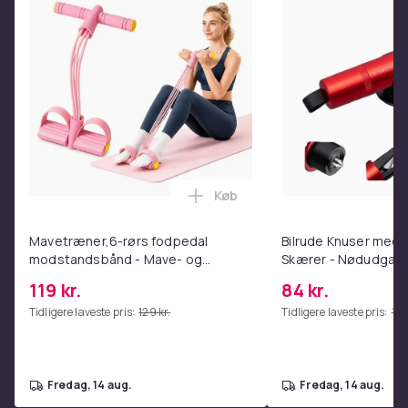
Hvid
Størrelse
S (EU)
Varenr.
671329b3-cc93-5056-b577-1deb61294e22
Produktsikkerhedsinformation
Køb
Læg Mavetræner,6-rørs fodpe
Mavetræner,6-rørs fodpedal
Bilrude Knuser med 
modstandsbånd - Mave- og
Skærer - Nødudgang
coretræning, yoga og
Kompatibel med Alle
119 kr.
84 kr.
hjemmetræningscenter Pink
Red
Tidligere laveste pris:
129 kr.
Tidligere laveste pris:
112 
fredag, 14 aug.
fredag, 14 aug.