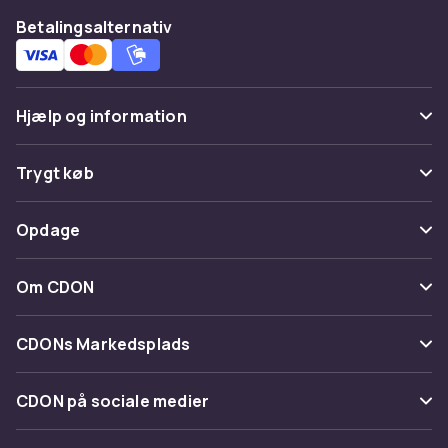
Betalingsalternativ
Hjælp og information
Ofte stillede spørgsmål
Trygt køb
Spor pakke
Betaling
Opdage
Fortryd & returner her
Levering
Kategorier
Kontakt os
Om CDON
Vilkår & policy
Maerke
Om os
Tilbagekaldelser
CDONs Markedsplads
Guider
Kundeanmeldelser
Merchant Help Center
CDON på sociale medier
Arbejd på CDON