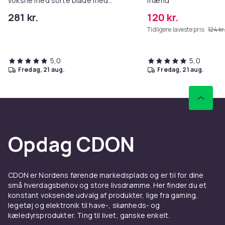
voksne med sorte blade med
mænd
motorfingre
281 kr.
120 kr.
Tidligere laveste pris:
124 kr
5,0
5,0
fredag, 21 aug.
fredag, 21 aug.
Opdag CDON
CDON er Nordens førende markedsplads og er til for dine
små hverdagsbehov og store livsdrømme. Her finder du et
konstant voksende udvalg af produkter, lige fra gaming,
legetøj og elektronik til have-, skønheds- og
kæledyrsprodukter. Ting til livet, ganske enkelt.