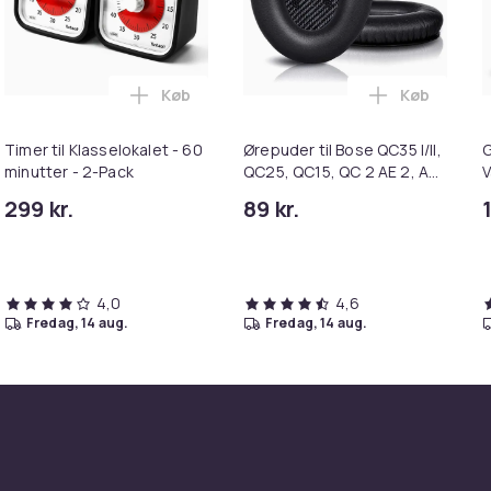
Køb
Køb
 Varm hvid i kurven
k G4 halogenlamper 20W 12V - Varm hvid i kurven
Læg Timer til Klasselokalet - 60 minutter 
Læg Ørepude
Timer til Klasselokalet - 60
Ørepuder til Bose QC35 I/II,
G
minutter - 2-Pack
QC25, QC15, QC 2 AE 2, AE
V
2i, AE 2w, SoundTrue,
299 kr.
89 kr.
SoundLink Black
4,0
4,6
fredag, 14 aug.
fredag, 14 aug.