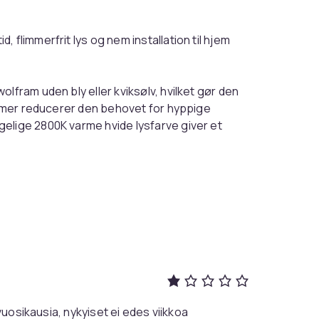
 flimmerfrit lys og nem installation til hjem
lfram uden bly eller kviksølv, hvilket gør den
 timer reducerer den behovet for hyppige
elige 2800K varme hvide lysfarve giver et
n hyggelig atmosfære.
il alt fra underskabsbelysning til bordlamper,
ns 360-graders spredningsvinkel sikrer en
ne og giver en ensartet lyskvalitet.
for øjnene
vuosikausia, nykyiset ei edes viikkoa