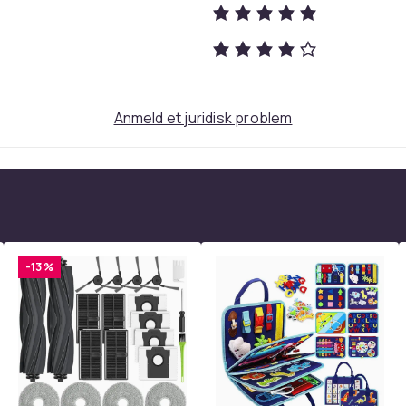
Anmeld et juridisk problem
10W (20-Pack)
75
bb20a4d4-c7bf-5f53-b2b2-0e67296c949d
-13 %