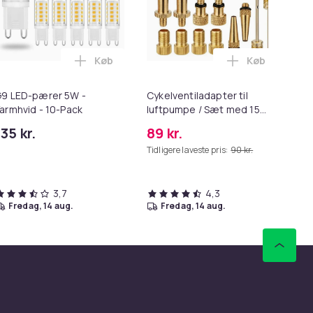
Køb
Køb
- 2-Pack i kurven
r til Bose QC35 I/II, QC25, QC15, QC 2 AE 2, AE 2i, AE 2w, Soun
Læg G9 LED-pærer 5W - Varmhvid - 10-Pack 
Læg Cykelvent
9 LED-pærer 5W -
Cykelventiladapter til
Eft
armhvid - 10-Pack
luftpumpe / Sæt med 15
sk
dele
135 kr.
89 kr.
17
Tidligere laveste pris:
90 kr.
Tid
3,7
4,3
fredag, 14 aug.
fredag, 14 aug.