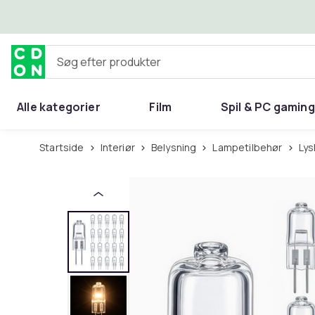
Spring til hovedindhold
Søg efter produkter
Alle kategorier
Film
Spil & PC gaming
Hjem & have
Startside
Interiør
Belysning
Lampetilbehør
Ly