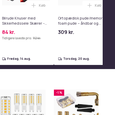
Køb
Køb
enter Pink i kurven
wood spejl - schminke spejl med lys - hvid - dæmpbar med tre l
0 Ultra Complete i kurven
sori Aktivitetsbog til Børn - 8 sider - Blue i kurven
Læg Bilrude Knuser med Sikkerhedssele S
Læg Ortopæ
Bilrude Knuser med
Ortopædisk pude/memory
Sikkerhedssele Skærer -
foam pude – åndbar og
Nødudgangsværktøj,
lindrer nakkesmerter
84 kr.
309 kr.
Kompatibel med Alle
Tidligere laveste pris:
112 kr.
Bilmodeller Red
fredag, 14 aug.
torsdag, 20 aug.
-1 %
-