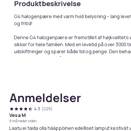
Produktbeskrivelse
G4 halogenpære med varm hvid belysning – lang levetid,
og fritid!
Denne G4 halogenpære er fremstillet af højkvalitets wo
sikker for hele familien. Med en levetid på over 3000
udskiftninger og sparer både tid og penge. Den behag
blødt skær, der er skånsomt for øjnene og skaber e
G4-pæren har et praktisk design, der passer perfekt t
gulvlamper og belysning i båd eller campingvogn. De
jævn lysfordeling uden flimmer, hvilket beskytter øjne
Anmeldelser
Nem installation og passer til de fleste armaturer
4,3
(225)
Flimmerfri og dæmpbar belysning, der er skånsom 
Vesa M
Materiale: Glas, wolfram
8 måneder siden
Størrelse: ca. 30 mm
Laatu ei taida olla hääppöinen edelliset lamput kestivät 