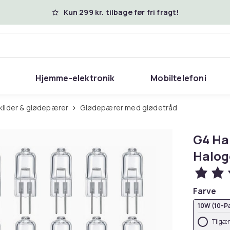
Kun 299 kr. tilbage før fri fragt!
Hjemme-elektronik
Mobiltelefoni
skilder & glødepærer
Glødepærer med glødetråd
G4 Ha
Halog
Farve
10W (10-P
Tilgæn