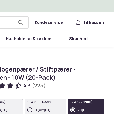
Kundeservice
Til kassen
Husholdning & køkken
Skønhed
logenpærer / Stiftpærer -
en - 10W (20-Pack)
4,3
(225)
10W (20-Pack)
ack)
10W (100-Pack)
gelig
Tilgængelig
Valgt