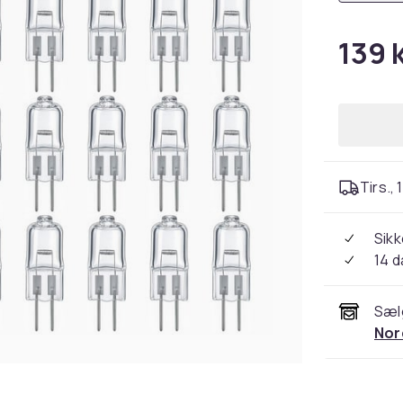
139 k
Tirs., 
Sikk
14 
Sæl
Nor