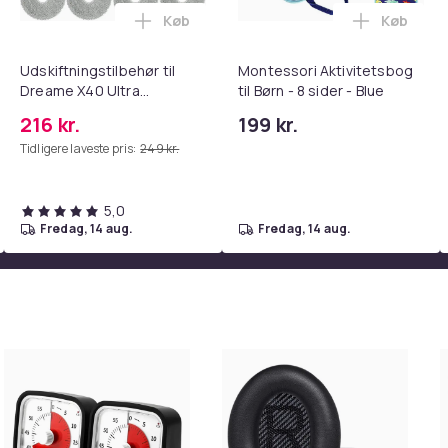
Køb
Køb
tandsbånd - Mave- og coretræning, yoga og hjemmetræningsc
ght Beauty Vanity Namira - make up spejl med belysning - holly
Læg Udskiftningstilbehør til Dreame X4
Læg Montes
Udskiftningstilbehør til
Montessori Aktivitetsbog
Dreame X40 Ultra
til Børn - 8 sider - Blue
Complete
216 kr.
199 kr.
Tidligere laveste pris:
249 kr.
5,0
fredag, 14 aug.
fredag, 14 aug.