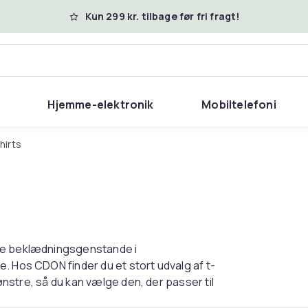
Kun 299 kr. tilbage før fri fragt!
Hjemme-elektronik
Mobiltelefoni
shirts
ære beklædningsgenstande i
. Hos CDON finder du et stort udvalg af t-
mønstre, så du kan vælge den, der passer til