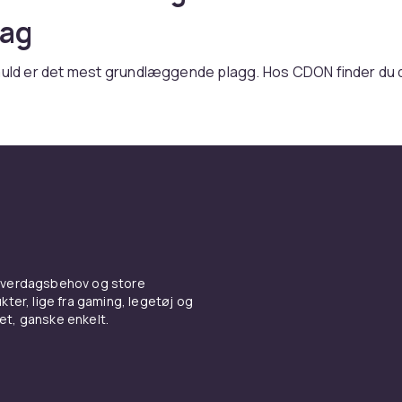
lag
omuld er det mest grundlæggende plagg. Hos CDON finder du
farver og pasformer. Hurtig levering.
mer og stilarter
iver afslappet pasform. Slim fit sidder tættere. Oversized giv
ok. V-hals giver klædt-op indtryk. Rund hals er klassisk.
ale
 hverdagsbehov og store
 blødhed og åndbarhed. Økologisk bomuld er bæredygtigt va
ter, lige fra gaming, legetøj og
n giver stretch.
vet, ganske enkelt.
ner med
zer
for smart casual. Med
jeans
og
nederdel
.