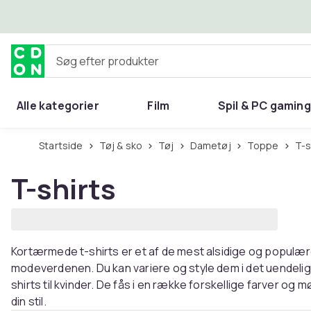
Spring til hovedindhold
Søg efter produkter
Alle kategorier
Film
Spil & PC gaming
Hjem & have
Startside
Tøj & sko
Tøj
Dametøj
Toppe
T-
T-shirts
Kortærmede t-shirts er et af de mest alsidige og popul
modeverdenen. Du kan variere og style dem i det uendelige
shirts til kvinder. De fås i en række forskellige farver og 
din stil.