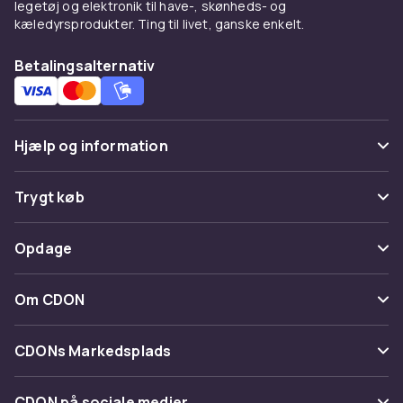
legetøj og elektronik til have-, skønheds- og
kæledyrsprodukter. Ting til livet, ganske enkelt.
Betalingsalternativ
Hjælp og information
Ofte stillede spørgsmål
Trygt køb
Spor pakke
Betaling
Opdage
Fortryd & returner her
Levering
Kategorier
Kontakt os
Om CDON
Vilkår & policy
Maerke
Om os
Tilbagekaldelser
CDONs Markedsplads
Guider
Kundeanmeldelser
Merchant Help Center
CDON på sociale medier