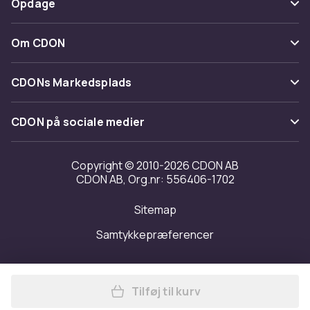
Opdage
Fortryd & returner her
Levering
Kategorier
Kontakt os
Om CDON
Vilkår & policy
Maerke
Om os
Tilbagekaldelser
CDONs Markedsplads
Guider
Kundeanmeldelser
Merchant Help Center
CDON på sociale medier
Arbejd på CDON
Investor relations
Copyright © 2010-2026 CDON AB
CDON AB, Org.nr: 556406-1702
Tilgængelighed
Sitemap
Transparensrapport
Samtykkepræferencer
Tilføj til kurv
Læg ECD Germany Håndvask 