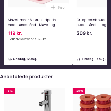
Køb
Læg Mavetræner,6-rørs fodpe
Mavetræner,6-rørs fodpedal
Ortopædisk pude/m
Farve
modstandsbånd - Mave- og
pude – åndbar og lin
White
coretræning, yoga og
nakkesmerter
119 kr.
309 kr.
Størrelse
hjemmetræningscenter Pink
17.5 x 61 x 46.5 cm
Tidligere laveste pris:
129 kr.
Vægt, gram
1310
Varenr.
onsdag, 12 aug.
tirsdag, 18 aug.
c45eb9cf-c1eb-41d5-9ee7-ba52ae28163b
Produktsikkerhedsinformation
Anbefalede produkter
-4 %
-38 %