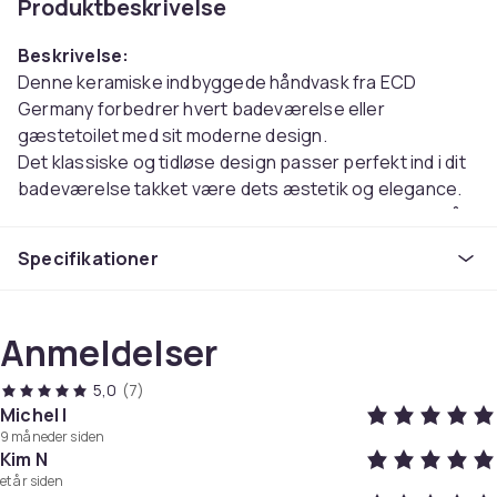
Produktbeskrivelse
Beskrivelse:
Denne keramiske indbyggede håndvask fra ECD
Germany forbedrer hvert badeværelse eller
gæstetoilet med sit moderne design.
Det klassiske og tidløse design passer perfekt ind i dit
badeværelse takket være dets æstetik og elegance.
Vaskearealet med det trapesformede bassin er også
praktisk til vask og rengøring.
Specifikationer
Du kan installere denne håndvask i en tallerken eller i
badeværelsesmøbler i henhold til dine ideer. Afløbet
med DIN-tilslutning giver dig mulighed for at kombinere
Anmeldelser
din håndvask med det valgte mixer og afløb og give det
din helt egen stil.
5,0
(7)
Keramik og glasur af høj kvalitet gør rengøringen
Michel I
lettere for dig, materialet er særlig robust og
9 måneder siden
ridsebestandigt.
Kim N
Ejendomme:
et år siden