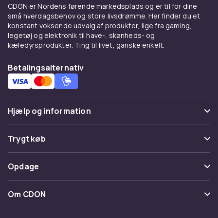
CDON er Nordens førende markedsplads og er til for dine
små hverdagsbehov og store livsdrømme. Her finder du et
konstant voksende udvalg af produkter, lige fra gaming,
legetøj og elektronik til have-, skønheds- og
kæledyrsprodukter. Ting til livet, ganske enkelt.
Betalingsalternativ
Hjælp og information
Ofte stillede spørgsmål
Trygt køb
Spor pakke
Betaling
Opdage
Fortryd & returner her
Levering
Kategorier
Kontakt os
Om CDON
Vilkår & policy
Maerke
Om os