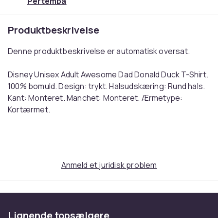
Pertemba
Produktbeskrivelse
Denne produktbeskrivelse er automatisk oversat.
Disney Unisex Adult Awesome Dad Donald Duck T-Shirt.
100% bomuld. Design: trykt. Halsudskæring: Rund hals.
Kant: Monteret. Manchet: Monteret. Ærmetype:
Kortærmet.
English: Disney Unisex Adult Awesome Dad Donald Duck
T-Shirt. 100% Cotton. Design: Printed. Neckline: Crew
Neck. Hem: Fitted. Cuff: Fitted. Sleeve-Type: Short-
Anmeld et juridisk problem
Sleeved. Ref: UTTV14435
Farve
Hvid
Størrelse
Lignende topsælgere