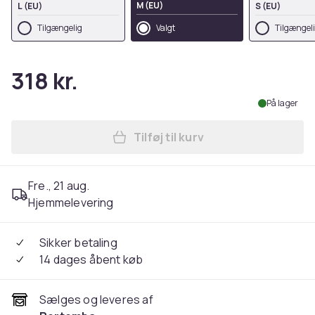
M (EU)
L (EU)
S (EU)
Tilgængelig
Valgt
Tilgængel
318 kr.
På lager
Tilføj til kurv
Læg Disney Unisex Adult Aw
Fre., 21 aug.
Hjemmelevering
Sikker betaling
14 dages åbent køb
Sælges og leveres af