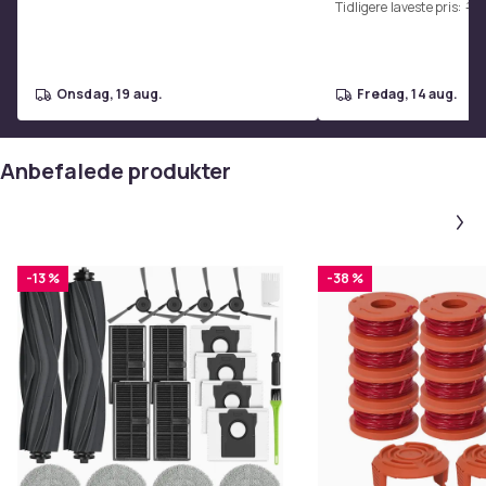
Tidligere laveste pris:
129
Vakuumdæk 48V15.6AH Batteri Off-
Road El-Scooter
onsdag, 19 aug.
fredag, 14 aug.
Anbefalede produkter
-13 %
-38 %