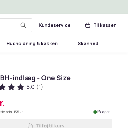
Kundeservice
Til kassen
Husholdning & køkken
Skønhed
 BH-indlæg - One Size
5,0
(1)
r.
ste pris:
135 kr.
På lager
Tilføj til kurv