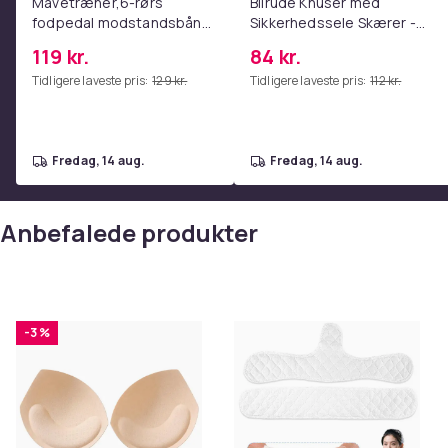
Mavetræner,6-rørs
Bilrude Knuser med
fodpedal modstandsbånd
Sikkerhedssele Skærer -
- Mave- og coretræning,
Nødudgangsværktøj,
119 kr.
84 kr.
yoga og
Kompatibel med Alle
Tidligere laveste pris:
129 kr.
Tidligere laveste pris:
112 kr.
hjemmetræningscenter
Bilmodeller Red
Pink
fredag, 14 aug.
fredag, 14 aug.
Anbefalede produkter
-3 %