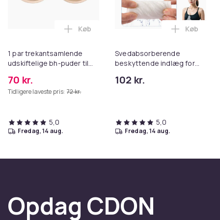
Køb
Køb
Læg 1 par trekantsamlende udskiftelige b
Læg Sveda
1 par trekantsamlende
Svedabsorberende
udskiftelige bh-puder til
beskyttende indlæg for
kvinders bh-skål Beige
ultimativ komfort
70 kr.
102 kr.
Tidligere laveste pris:
72 kr.
5,0
5,0
fredag, 14 aug.
fredag, 14 aug.
Opdag CDON