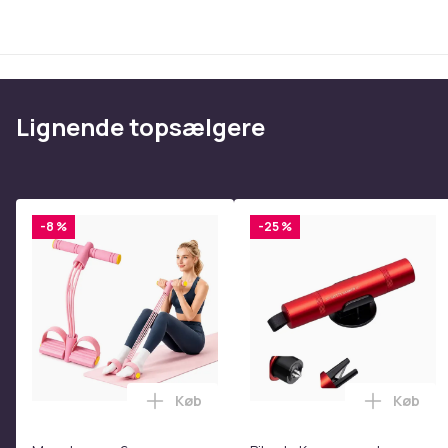
Produktsikkerhedsinformation
Lignende topsælgere
-8 %
-25 %
Køb
Køb
Læg Mavetræner,6-rørs fodpedal mods
Læg Bil