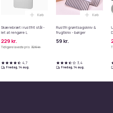
Køb
Køb
h-puder til kvinders bh-skål Beige i kurven
bsorberende beskyttende indlæg for ultimativ komfort i kur
Læg Skærebræt i rustfrit stål - let at reng
Læg Rustfri
Skærebræt i rustfrit stål -
Rustfri grøntsagskniv &
U
let at rengøre L
frugtkniv - bølger
D
229 kr.
59 kr.
Tidligere laveste pris:
326 kr.
T
4,7
3,4
fredag, 14 aug.
fredag, 14 aug.