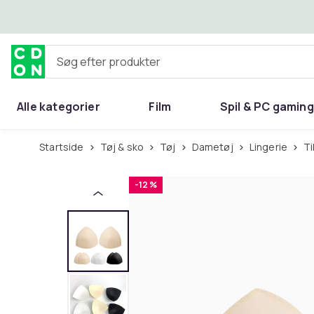
Spring til hovedindhold
Søg efter produkter
Alle kategorier
Film
Spil & PC gaming
Hjem & have
Startside
Tøj & sko
Tøj
Dametøj
Lingerie
-12 %