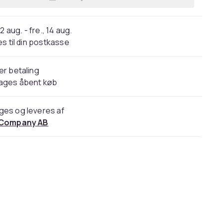
Læg Bløde BH-indlæg - One Size i k
2 aug. - fre., 14 aug.
s til din postkasse
er betaling
dages åbent køb
ges og leveres af
 Company AB