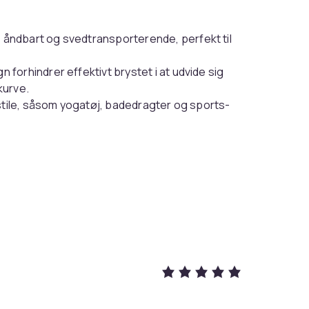
 åndbart og svedtransporterende, perfekt til
 forhindrer effektivt brystet i at udvide sig
kurve.
jstile, såsom yogatøj, badedragter og sports-
34
7bec4bdd-c2c3-54fc-b835-de648c684fc4