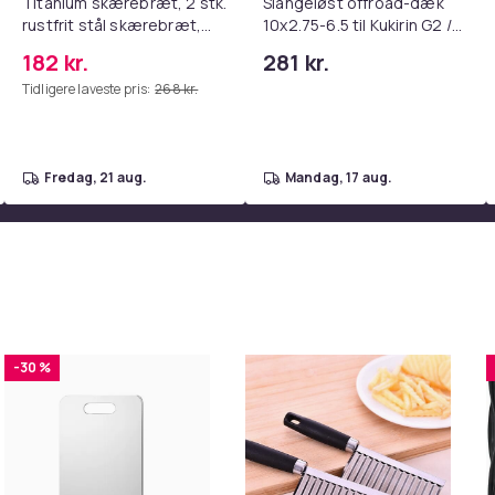
Titanium skærebræt, 2 stk.
Slangeløst offroad-dæk
rustfrit stål skærebræt,
10x2.75-6.5 til Kukirin G2 /
kvalitets dobbeltsidet
G3 / G2 Master / Ruptor R1
182 kr.
281 kr.
skærebræt
/ R3 / R6 / Ausom DT2 Pro /
Tidligere laveste pris:
268 kr.
L1 scootere
fredag, 21 aug.
mandag, 17 aug.
-30 %