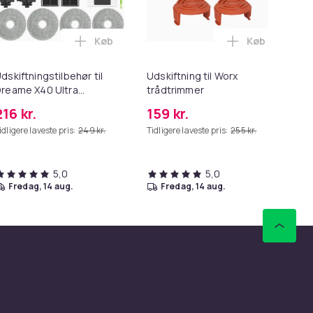
Køb
Køb
ven
øre L i kurven
 grøntsagskniv & frugtkniv - bølger i kurven
Læg Udskiftningstilbehør til Dreame X40 Ul
Læg Udskiftni
dskiftningstilbehør til
Udskiftning til Worx
Ty
reame X40 Ultra
trådtrimmer
tas
Complete
216 kr.
159 kr.
16
idligere laveste pris:
249 kr.
Tidligere laveste pris:
255 kr.
Tid
5,0
5,0
fredag, 14 aug.
fredag, 14 aug.