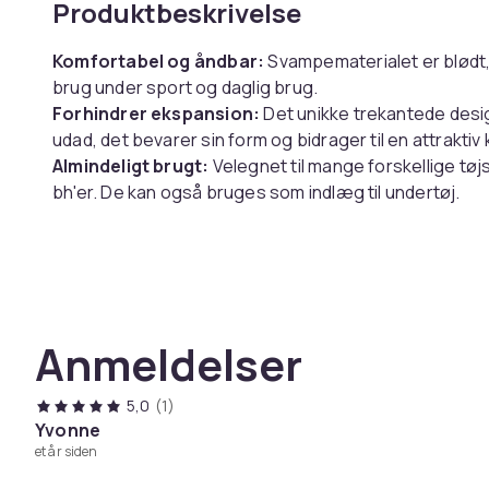
Produktbeskrivelse
Komfortabel og åndbar:
Svampematerialet er blødt,
brug under sport og daglig brug.
Forhindrer ekspansion:
Det unikke trekantede design
udad, det bevarer sin form og bidrager til en attraktiv 
Almindeligt brugt:
Velegnet til mange forskellige tø
bh'er. De kan også bruges som indlæg til undertøj.
Specifikationer:
Farve: Flerfarvet
Størrelse: 13,5x13x0,6cm
Materiale: Polyesterstrikket stof, svamp
Anmeldelser
Pakken indeholder:
3 par bh-indlæg
5,0
(1)
Yvonne
Vægt, gram
et år siden
Varenr.