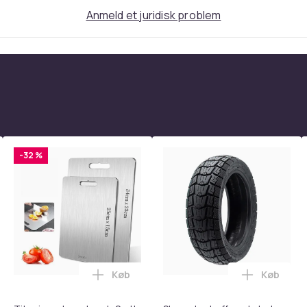
Anmeld et juridisk problem
-32 %
Køb
Køb
tandsbånd - Mave- og coretræning, yoga og hjemmetræningsc
rude Knuser med Sikkerhedssele Skærer - Nødudgangsværktøj, 
Læg Titanium skærebræt, 2 stk. rustfri
Læg Slang