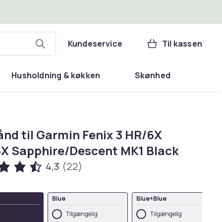
Kundeservice
Til kassen
Husholdning & køkken
Skønhed
nd til Garmin Fenix 3 HR/6X
X Sapphire/Descent MK1 Black
4,3
(22)
Blue
Blue+Blue
Tilgængelig
Tilgængelig