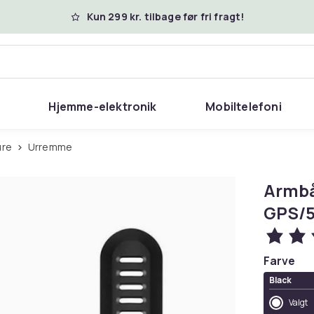
Kun 299 kr. tilbage før fri fragt!
Hjemme-elektronik
Mobiltelefoni
 ure
Urremme
Armbå
GPS/5
Farve
Black
Valgt