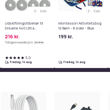
Køb
Køb
tandsbånd - Mave- og coretræning, yoga og hjemmetræningsc
ght Beauty Vanity Namira - make up spejl med belysning - holly
Læg Udskiftningstilbehør til Dreame X4
Læg Montes
Udskiftningstilbehør til
Montessori Aktivitetsbog
Dreame X40 Ultra
til Børn - 8 sider - Blue
Complete
216 kr.
199 kr.
Tidligere laveste pris:
249 kr.
5,0
fredag, 14 aug.
fredag, 14 aug.