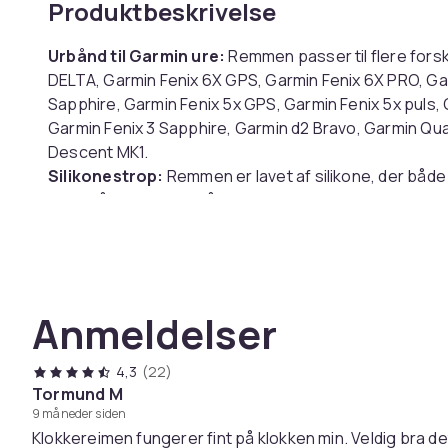
Produktbeskrivelse
Urbånd til Garmin ure:
Remmen passer til flere forsk
DELTA, Garmin Fenix 6X GPS, Garmin Fenix 6X PRO, Ga
Sapphire, Garmin Fenix 5x GPS, Garmin Fenix 5x puls, 
Garmin Fenix 3 Sapphire, Garmin d2 Bravo, Garmin Qua
Descent MK1.
Silikonestrop:
Remmen er lavet af silikone, der både
have på. Sportsarmbåndet har mange huller, der gør d
let kan drænes.
Perfekt pasform:
Udskiftningsarmbåndet er nemt at
spændet. To udskiftningsværktøjer er inkluderet.
Anmeldelser
Specifikationer:
Materiale: Silikone
Længde: 12,5 cm + 9,2 cm
4,3
(22)
Velegnet til håndledsstørrelse: 14-22 cm
Tormund M
9 måneder siden
Klokkereimen fungerer fint på klokken min. Veldig bra det
Pakken indeholder: