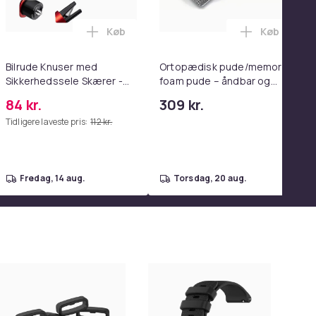
Køb
Køb
enter Pink i kurven
wood spejl - schminke spejl med lys - hvid - dæmpbar med tre l
0 Ultra Complete i kurven
sori Aktivitetsbog til Børn - 8 sider - Blue i kurven
Læg Bilrude Knuser med Sikkerhedssele S
Læg Ortopæ
Bilrude Knuser med
Ortopædisk pude/memory
Sikkerhedssele Skærer -
foam pude – åndbar og
Nødudgangsværktøj,
lindrer nakkesmerter
84 kr.
309 kr.
Kompatibel med Alle
Tidligere laveste pris:
112 kr.
Bilmodeller Red
fredag, 14 aug.
torsdag, 20 aug.