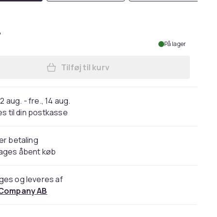
.
På lager
Tilføj til kurv
Læg Armbånd til Garmin Fenix 3 HR
2 aug. - fre., 14 aug.
s til din postkasse
er betaling
dages åbent køb
ges og leveres af
 Company AB