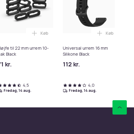
Køb
Køb
edning - 20W – Hurtigoplader i kurven
til Garmin Fenix 3 / Fenix 3 HR ur Black i kurven
Læg Sløjfe til 22 mm urrem 10-pak Black i k
Læg Universal
løjfe til 22 mm urrem 10-
Universal urrem 16 mm
Øre
ak Black
Silikone Black
QC
2i
1 kr.
112 kr.
89
So
4,5
4,0
fredag, 14 aug.
fredag, 14 aug.