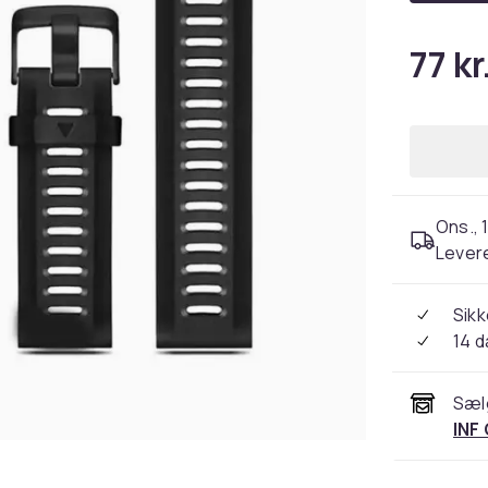
77 kr
Ons., 1
Levere
Sikk
14 
Sæl
INF