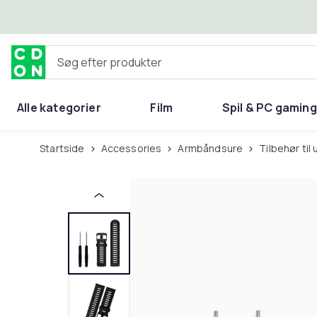
Spring til hovedindhold
Søg efter produkter
Alle kategorier
Film
Spil & PC gaming
Hjem & have
Startside
Accessories
Armbåndsure
Tilbehør til