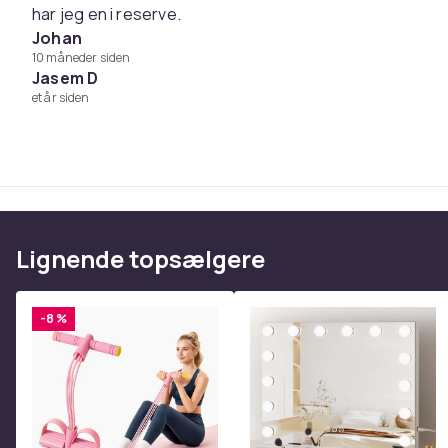
har jeg en i reserve.
1 x urrem
Johan
2 x skruetrækker
10 måneder siden
Jasem D
et år siden
Farve
Vægt, gram
Varenr.
Produktsikkerhedsinformation
Lignende topsælgere
-8 %