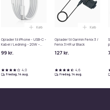
Køb
Køb
-pak - Svart/silver i kurven
 til Garmin Forerunner 245 Silikone Black 20 mm i kurven
Læg Oplader til iPhone - USB-C - Kabel / L
Læg Oplader 
Oplader til iPhone - USB-C -
Oplader til Garmin Fenix 3 /
S
Kabel / Ledning - 20W –
Fenix 3 HR ur Black
p
Hurtigoplader
99 kr.
127 kr.
7
4,0
4,6
fredag, 14 aug.
fredag, 14 aug.