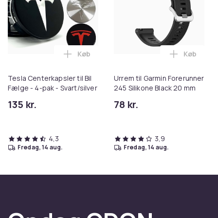
Køb
Køb
Læg Tesla Centerkapsler til Bil Fælge - 4
Læg Urrem
Tesla Centerkapsler til Bil
Urrem til Garmin Forerunner
Fælge - 4-pak - Svart/silver
245 Silikone Black 20 mm
135 kr.
78 kr.
4,3
3,9
fredag, 14 aug.
fredag, 14 aug.