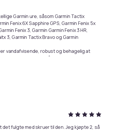
ellige Garmin ure, såsom Garmin Tactix
rmin Fenix 6X Sapphire GPS, Garmin Fenix 5x
Garmin Fenix 3, Garmin Garmin Fenix 3 HR,
itx 3, Garmin Tactix Bravo og Garmin
 er vandafvisende, robust og behagelig at
et muligt for huden at ånde, og gør at vandet
 skifte, og længden kan enkelt justeres med
 det fulgte med skruer til den. Jeg kjøpte 2, så