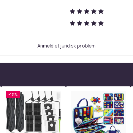
Black
28
Anmeld et juridisk problem
a16e9a82-618e-4b8a-9a19-47bf780fb419
-13 %