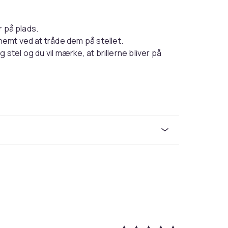
r på plads.
 nemt ved at tråde dem på stellet.
og stel og du vil mærke, at brillerne bliver på
Sort
2a3f1a16-de09-4e68-a642-3ff7ecf8d35a