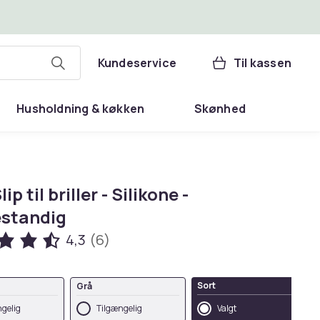
Kundeservice
Til kassen
Husholdning & køkken
Skønhed
ip til briller - Silikone -
estandig
4,3
(6)
Sort
Grå
gelig
Tilgængelig
Valgt