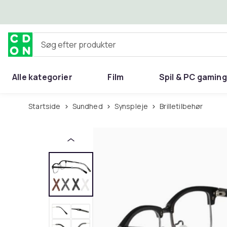
Spring til hovedindhold
Søg efter produkter
Alle kategorier
Film
Spil & PC gaming
Hjem & have
Startside
Sundhed
Synspleje
Brilletilbehør