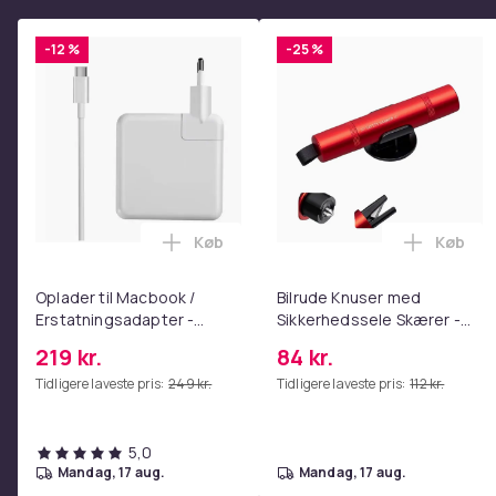
-12 %
-25 %
Køb
Køb
Læg Oplader til Macbook / Erstatning
Læg Bil
Oplader til Macbook /
Bilrude Knuser med
Erstatningsadapter -
Sikkerhedssele Skærer -
MagSafe Gen 3 - 96W
Nødudgangsværktøj,
219 kr.
84 kr.
Kompatibel med Alle
Tidligere laveste pris:
249 kr.
Tidligere laveste pris:
112 kr.
Bilmodeller Red
5,0
mandag, 17 aug.
mandag, 17 aug.