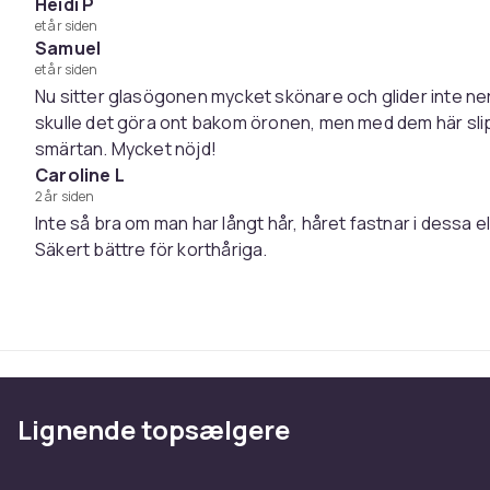
Heidi P
et år siden
Samuel
et år siden
Nu sitter glasögonen mycket skönare och glider inte ne
skulle det göra ont bakom öronen, men med dem här sli
smärtan. Mycket nöjd!
Caroline L
2 år siden
Inte så bra om man har långt hår, håret fastnar i dessa el
Säkert bättre för korthåriga.
Lignende topsælgere