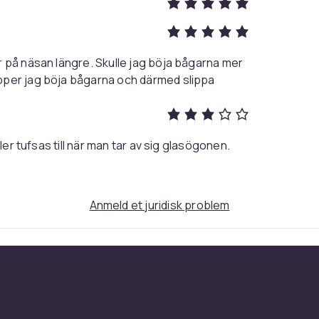
r på näsan längre. Skulle jag böja bågarna mer
pper jag böja bågarna och därmed slippa
ler tufsas till när man tar av sig glasögonen.
Anmeld et juridisk problem