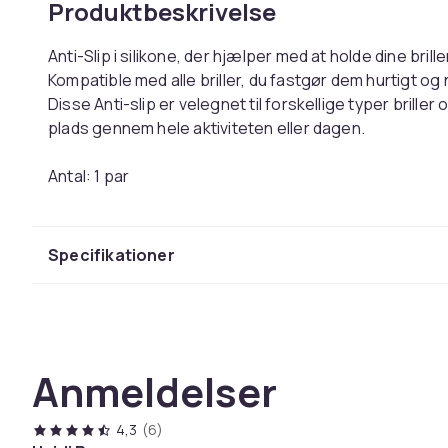
Produktbeskrivelse
Anti-Slip i silikone, der hjælper med at holde dine brille
Kompatible med alle briller, du fastgør dem hurtigt og
Disse Anti-slip er velegnet til forskellige typer briller 
plads gennem hele aktiviteten eller dagen.
Antal: 1 par
Farve: Sort
Størrelse: 5,4 cm x 0,7 cm
Specifikationer
Farve
Varenr.
Produktsikkerhedsinformation
Anmeldelser
4,3
(6)