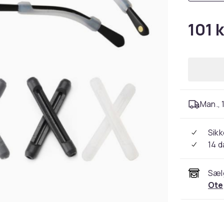
101 k
Man., 
Sikk
14 
Sæl
Ote