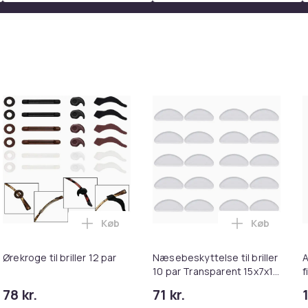
Køb
Køb
 gennemsigtig 5 par (15 mm) i kurven
tede vanter, korte og fingerløse - Brun i kurven
Læg Ørekroge til briller 12 par i kurven
Læg Næsebes
Ørekroge til briller 12 par
Næsebeskyttelse til briller
A
10 par Transparent 15x7x1
f
mm
78 kr.
71 kr.