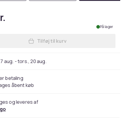
r.
På lager
Tilføj til kurv
Læg Anti-Slip til briller - Silikone - 
17 aug. - tors., 20 aug.
er betaling
dages åbent køb
ges og leveres af
go