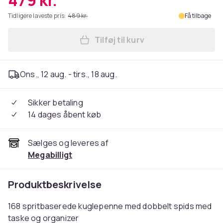
479 kr.
Tidligere laveste pris:
489 kr.
Få tilbage
Tilføj til kurv
Læg 168 stk. Dobbelt tusch 
Ons., 12 aug. - tirs., 18 aug.
Sikker betaling
14 dages åbent køb
Sælges og leveres af
Megabilligt
Produktbeskrivelse
168 spritbaserede kuglepenne med dobbelt spids med
taske og organizer