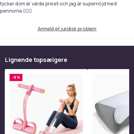
tycker dom är värda priset och jag är supernöjd med
Praktisk opbevaring
pennorna 👍🏻😊
Alle 168 farveblyanter kommer i en praktisk taske med
lynlås og smart organizer. Hold dine kuglepenne
organiseret og hav dem altid lige ved hånden uden
Anmeld et juridisk problem
risiko for at miste dem.
Specifikationer
Materiale: PP, oxford klud, polyester + nylon
Lignende topsælgere
Antal styk: 168 stk
Dobbelt spids: Ja
-8 %
Taske og organizer medfølger: Ja
Effektiv genopfyldning: 300 m
Mål: 30 x 20 x 16,5 cm
Vægt: 2.879 kg
Pakkevægt: 3.093 kg
Tilfreds
Taske
Justerbar rem (67-118 cm)