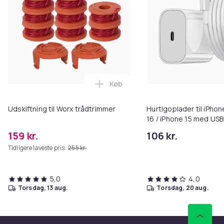
Køb
Læg Udskiftning til Worx trådtr
Udskiftning til Worx trådtrimmer
Hurtigoplader til iPhon
16 / iPhone 15 med USB
kabel
159 kr.
106 kr.
Tidligere laveste pris:
255 kr.
5,0
4,0
torsdag, 13 aug.
torsdag, 20 aug.