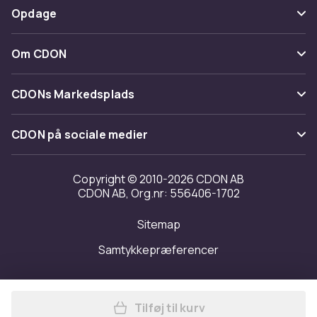
Betaling
Opdage
Fortryd & returner her
Levering
Kategorier
Kontakt os
Om CDON
Vilkår & policy
Maerke
Om os
Tilbagekaldelser
CDONs Markedsplads
Guider
Kundeanmeldelser
Merchant Help Center
CDON på sociale medier
Arbejd på CDON
Investor relations
Copyright © 2010-2026 CDON AB
CDON AB, Org.nr: 556406-1702
Tilgængelighed
Sitemap
Transparensrapport
Samtykkepræferencer
Tilføj til kurv
Læg 168 stk. Dobbelt tusch 