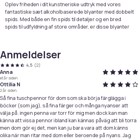
Oplev friheden i dit kunstneriske udtryk med vores
fantastiske sæt alkoholbaserede blyanter med dobbelt
spids. Med både en fin spids til detaljer og en bred
spids til udfyldning af store områder, er disse blyanter
perfekte til alt fra omhyggelig skitsering til kraftfuld
farvning.
Anmeldelser
Intense og permanente farver
Pennene indeholder alkoholblæk, der giver dybe,
4,5
(2)
levende farver, der modstår både falmning og vand. Dit
Anna
et år siden
kunstværk vil bevare sin kvalitet over tid, og den hurtige
Ottilia N
tørretid reducerer risikoen for udtværing. Perfekt, når
2 år siden
du har travlt med at afslutte et projekt!
Så fina tuschpennor för dom som ska börja färglägga i
böcker (som jag), så fina färger och många nyanser att
Langvarig ydeevne
välja på. ingen penna var torr för mig men dock kan man
Hver pen har en effektiv refill, der holder op til 300
känna att vissa pennor ibland kan kännas påväg att bli torra
meter, hvilket betyder, at de holder længe uden at
men dom gör ej det, men kan ju bara vara att dom känns
miste deres glans.
olika när man ritar med dom eller beroende på nyans. Jag