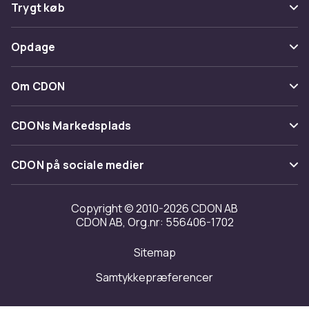
Ofte stillede spørgsmål
Trygt køb
Spor pakke
Betaling
Opdage
Fortryd & returner her
Levering
Kategorier
Kontakt os
Om CDON
Vilkår & policy
Maerke
Om os
Tilbagekaldelser
CDONs Markedsplads
Guider
Kundeanmeldelser
Merchant Help Center
CDON på sociale medier
Arbejd på CDON
Investor relations
Copyright © 2010-2026 CDON AB
CDON AB, Org.nr: 556406-1702
Tilgængelighed
Sitemap
Transparensrapport
Samtykkepræferencer