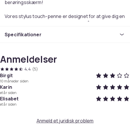
berøringsskærm!
Vores stylus touch-penne er designet for at give dig en
jævn og behagelig brugeroplevelse på din
berøringsskærm. Med deres præcisionsdesign og
Specifikationer
responsive nibs kan du navigere, skrive og tegne på din
smartphone eller tablet med imponerende nøjagtighed
og frihed for fingeraftryk og ridser.
Anmeldelser
Denne pakke med 10 kommer i en fantastisk metallisk
finish, der ikke kun giver et elegant og sofistikeret look,
4,4
(5)
men giver også ekstra holdbarhed og et behageligt
Birgit
greb. Med en touch-pen i hver farve kan du matche din
10 måneder siden
stylus til din personlige stil og tilføje et farverigt touch
Karin
til dine digitale aktiviteter.
et år siden
Elisabet
Vores stylus touch-penne fungerer på alle
et år siden
touchscreen-enheder, inklusive smartphones, tablets
og smartwatches . Uanset om du skriver med
præcision, spiller spil eller skaber kunst, vil vores stylus
Anmeld et juridisk problem
give dig den frihed og kontrol, du har brug for for at