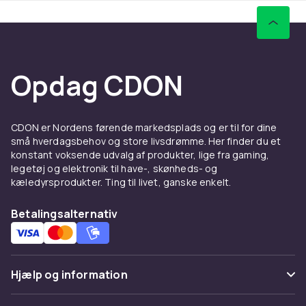
maksimere din digitale oplevelse.
Så tag kontrol over din berøringsskærm og giv dig selv
en glat og præcis interaktion med vores 10-pak Stylus
Touchpen i Metallic. Bestil din pakke i dag, og opdag
Opdag CDON
den nemme måde at få mest muligt ud af din
touchscreen-oplevelse!
Størrelse: 10 cm
Antal: 10 stk.
CDON er Nordens førende markedsplads og er til for dine
små hverdagsbehov og store livsdrømme. Her finder du et
Farve
konstant voksende udvalg af produkter, lige fra gaming,
MultiColor
legetøj og elektronik til have-, skønheds- og
kæledyrsprodukter. Ting til livet, ganske enkelt.
Varenr.
653cb17e-0bef-4849-a295-37542987f8d5
Betalingsalternativ
Produktsikkerhedsinformation
Hjælp og information