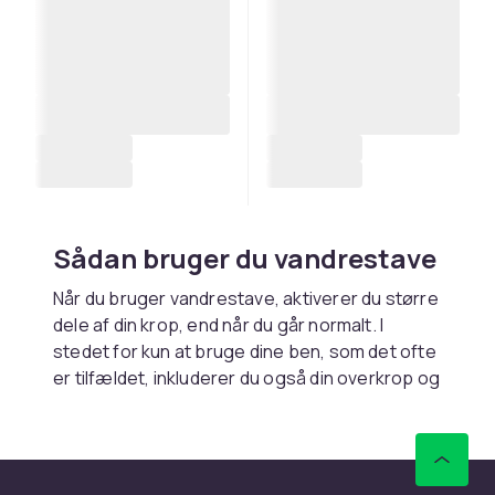
Sådan bruger du vandrestave
Når du bruger vandrestave, aktiverer du større
dele af din krop, end når du går normalt. I
stedet for kun at bruge dine ben, som det ofte
er tilfældet, inkluderer du også din overkrop og
arme. Dette gør din træning mere effektiv og
giver øget effekt. Det er vigtigt, at dine
vandrestave har den korrekte længde, som
skal være cirka 5 cm under armhulen. De fleste