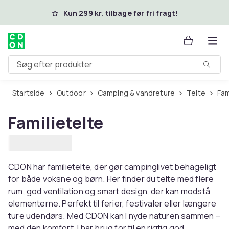
Spring til hovedindhold
Kun 299 kr. tilbage før fri fragt!
Søg efter produkter
Startside
Outdoor
Camping & vandreture
Telte
Fa
Familietelte
CDON har familietelte, der gør campinglivet behageligt
for både voksne og børn. Her finder du telte med flere
rum, god ventilation og smart design, der kan modstå
elementerne. Perfekt til ferier, festivaler eller længere
ture udendørs. Med CDON kan I nyde naturen sammen –
med den komfort, I har brug for til en rigtig god