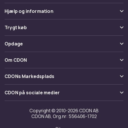
Hjælp og information
Ofte stillede spørgsmål
Trygt køb
Spor pakke
Betaling
Opdage
Fortryd & returner her
Levering
Kategorier
Kontakt os
Om CDON
Vilkår & policy
Maerke
Om os
Tilbagekaldelser
CDONs Markedsplads
Guider
Kundeanmeldelser
Merchant Help Center
CDON på sociale medier
Arbejd på CDON
Investor relations
Copyright © 2010-2026 CDON AB
CDON AB, Org.nr: 556406-1702
Tilgængelighed