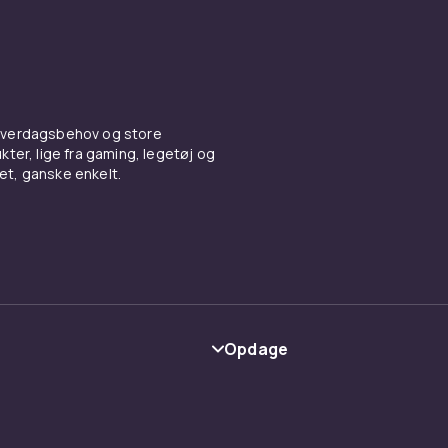
 hverdagsbehov og store
ter, lige fra gaming, legetøj og
vet, ganske enkelt.
Opdage
Kategorier
Maerke