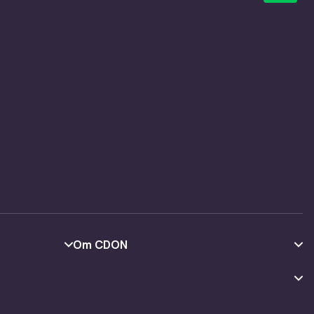
Om CDON
Om os
Kundeanmeldelser