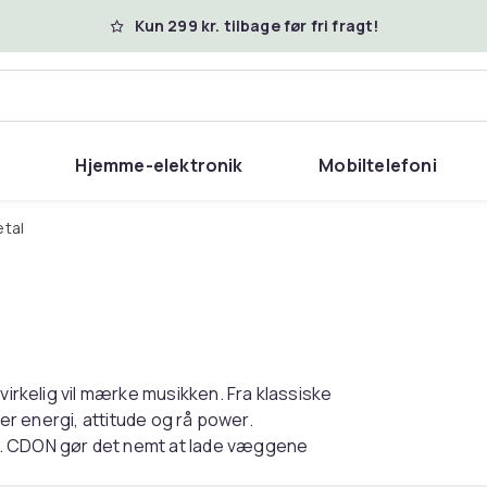
Kun 299 kr. tilbage før fri fragt!
Hjemme-elektronik
Mobiltelefoni
etal
virkelig vil mærke musikken. Fra klassiske
ver energi, attitude og rå power.
o. CDON gør det nemt at lade væggene