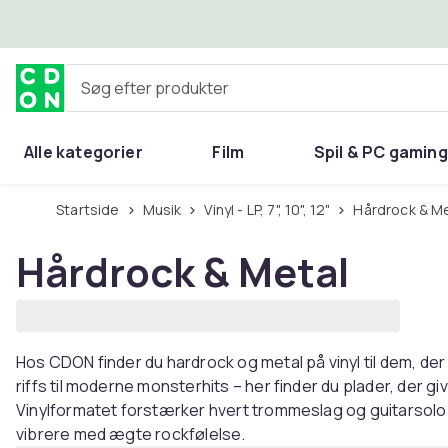
Spring til hovedindhold
Søg efter produkter
Alle kategorier
Film
Spil & PC gaming
Hjem & have
Startside
Musik
Vinyl - LP, 7", 10", 12"
Hårdrock & M
Hårdrock & Metal
Hos CDON finder du hardrock og metal på vinyl til dem, der 
riffs til moderne monsterhits – her finder du plader, der gi
Vinylformatet forstærker hvert trommeslag og guitarsol
vibrere med ægte rockfølelse.