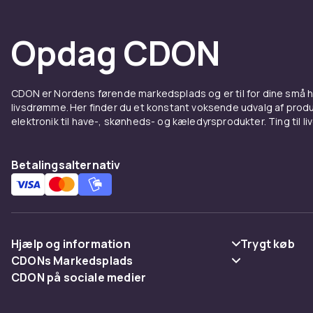
Opdag CDON
CDON er Nordens førende markedsplads og er til for dine små
livsdrømme. Her finder du et konstant voksende udvalg af produk
elektronik til have-, skønheds- og kæledyrsprodukter. Ting til li
Betalingsalternativ
Hjælp og information
Trygt køb
CDONs Markedsplads
Ofte stillede spørgsmål
Betaling
CDON på sociale medier
Merchant Help Center
Spor pakke
Levering