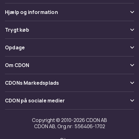
Hjælp og information
Ofte stillede spørgsmål
Trygt køb
Spor pakke
Betaling
Opdage
Fortryd & returner her
Levering
Kategorier
Kontakt os
Om CDON
Vilkår & policy
Maerke
Om os
Tilbagekaldelser
CDONs Markedsplads
Guider
Kundeanmeldelser
Merchant Help Center
CDON på sociale medier
Arbejd på CDON
Investor relations
Copyright © 2010-2026 CDON AB
CDON AB, Org.nr: 556406-1702
Tilgængelighed