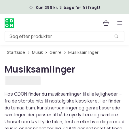
Spring til hovedindhold
Kun 299 kr. tilbage før fri fragt!
Søg efter produkter
Startside
Musik
Genre
Musiksamlinger
Musiksamlinger
Hos CDON finder du musiksamlinger til alle lejligheder –
fra de største hits til nostalgiske klassikere. Her finder
du temaalbum, kunstnersamlinger og genrebaserede
samlinger, der passer til både nye lyttere og samlere.
Uanset om du vil fylde bilen, festen eller hverdagen med
musik, er der noget for dig. CDON gør det nemt at finde