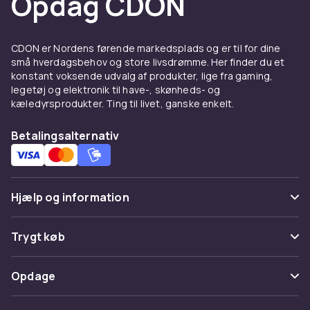
Opdag CDON
CDON er Nordens førende markedsplads og er til for dine
små hverdagsbehov og store livsdrømme. Her finder du et
konstant voksende udvalg af produkter, lige fra gaming,
legetøj og elektronik til have-, skønheds- og
kæledyrsprodukter. Ting til livet, ganske enkelt.
Betalingsalternativ
Hjælp og information
Ofte stillede spørgsmål
Trygt køb
Spor pakke
Betaling
Opdage
Fortryd & returner her
Levering