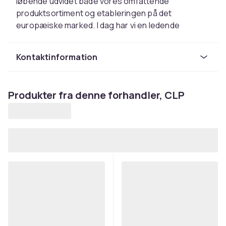
løbende udvidet både vores omfattende
produktsortiment og etableringen på det
europæiske marked. I dag har vi en ledende
position inden for online salg af møbler i
Europa.Med vores varehuse på over 75.000
Kontaktinformation
kvadratmeter er vi bedst rustede til at reagere
hurtigt på kundens specifikke ønske og krav, og
derfor bliver ordrer normalt sendt samme dag.Vi er
Produkter fra denne forhandler, CLP
stolte og glade for at levere til kunder i hele
Europa, fra Helsinki til den andalusiske kyst.