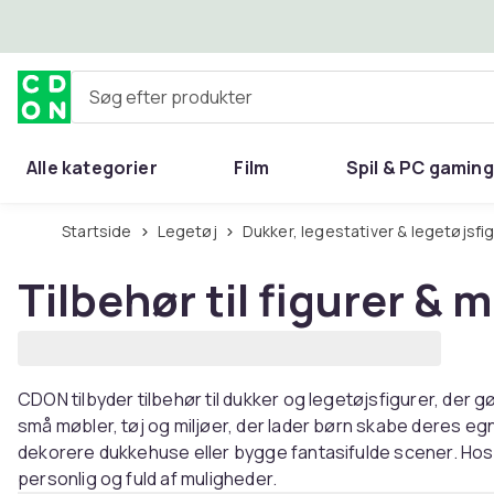
Spring til hovedindhold
Søg efter produkter
Alle kategorier
Film
Spil & PC gaming
Hjem & have
Startside
Legetøj
Dukker, legestativer & legetøjsfi
Tilbehør til figurer & 
CDON tilbyder tilbehør til dukker og legetøjsfigurer, der 
små møbler, tøj og miljøer, der lader børn skabe deres egn
dekorere dukkehuse eller bygge fantasifulde scener. Hos 
personlig og fuld af muligheder.