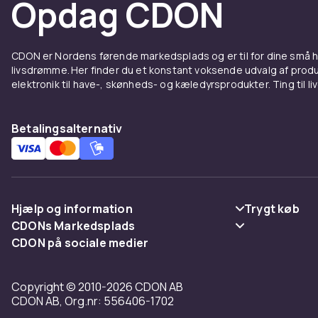
Opdag CDON
Hos CDON find
Wheels og Sch
nem returner
CDON er Nordens førende markedsplads og er til for dine små
Hos CDON find
livsdrømme. Her finder du et konstant voksende udvalg af produk
Wheels og Sch
elektronik til have-, skønheds- og kæledyrsprodukter. Ting til li
nem returner
Hos CDON find
Betalingsalternativ
Wheels og Sch
nem returner
Hos CDON find
Wheels og Sch
Hjælp og information
Trygt køb
nem returner
CDONs Markedsplads
Ofte stillede spørgsmål
Betaling
Hos CDON find
CDON på sociale medier
Merchant Help Center
Wheels og Sch
Spor pakke
Levering
nem returner
Copyright © 2010-2026 CDON AB
Fortryd & returner her
Vilkår & polic
Hos CDON find
CDON AB, Org.nr: 556406-1702
Wheels og Sch
Kontakt os
Tilbagekalde