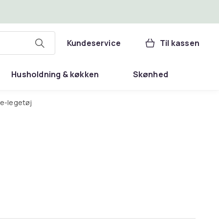
Kundeservice
Til kassen
Husholdning & køkken
Skønhed
ure-legetøj