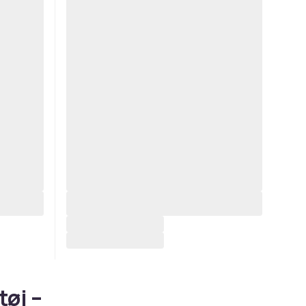
tøj –