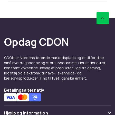
Hos CDON finder du funko pop fra LEGO,
Barbie, Hot Wheels og Schleich til
konkurrencedygtige priser. Vi tilbyder hurtig
levering og nem returnering.
Hos CDON finder du funko pop fra LEGO,
Opdag CDON
Barbie, Hot Wheels og Schleich til
konkurrencedygtige priser. Vi tilbyder hurtig
levering og nem returnering.
CDON er Nordens førende markedsplads og er til for dine
Hos CDON finder du funko pop fra LEGO,
små hverdagsbehov og store livsdrømme. Her finder du et
Barbie, Hot Wheels og Schleich til
konstant voksende udvalg af produkter, lige fra gaming,
konkurrencedygtige priser. Vi tilbyder hurtig
legetøj og elektronik til have-, skønheds- og
kæledyrsprodukter. Ting til livet, ganske enkelt.
levering og nem returnering.
Hos CDON finder du funko pop fra LEGO,
Betalingsalternativ
Barbie, Hot Wheels og Schleich til
konkurrencedygtige priser. Vi tilbyder hurtig
levering og nem returnering.
Hjælp og information
Hos CDON finder du funko pop fra LEGO,