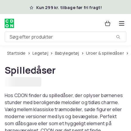
Spring til hovedindhold
Kun 299 kr. tilbage før fri fragt!
Søg efter produkter
Startside
Legetøj
Babylegetøj
Uroer & spilledåser
Spilledåser
Hos CDON finder du spilledåser, der oplyser børnenes
stunder med beroligende melodier og tidløs charme.
Vælg mellem klassiske træmodeller, søde figurer eller
moderne versioner med lys og bevægelse. Perfekt
som dåbsgave eller som et hyggeligt element på
børneværelset. CDON gør det nemt at finde