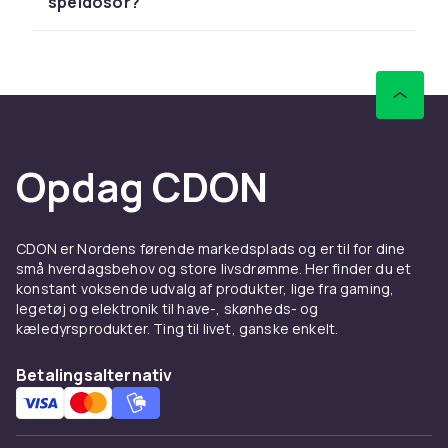
speldosor?
hurtig levering og nem returnering.
Udforsk hele legetøjssortimentet hos CDON.
Hos CDON finder du spilledåser fra LEGO,
Barbie, Hot Wheels og Schleich til
konkurrencedygtige priser. Vi tilbyder hurtig
levering og nem returnering.
Opdag CDON
Hos CDON finder du spilledåser fra LEGO,
Barbie, Hot Wheels og Schleich til
konkurrencedygtige priser. Vi tilbyder hurtig
CDON er Nordens førende markedsplads og er til for dine
levering og nem returnering.
små hverdagsbehov og store livsdrømme. Her finder du et
Hos CDON finder du spilledåser fra LEGO,
konstant voksende udvalg af produkter, lige fra gaming,
Barbie, Hot Wheels og Schleich til
legetøj og elektronik til have-, skønheds- og
kæledyrsprodukter. Ting til livet, ganske enkelt.
konkurrencedygtige priser. Vi tilbyder hurtig
levering og nem returnering.
Betalingsalternativ
Hos CDON finder du spilledåser fra LEGO,
Barbie, Hot Wheels og Schleich til
konkurrencedygtige priser. Vi tilbyder hurtig