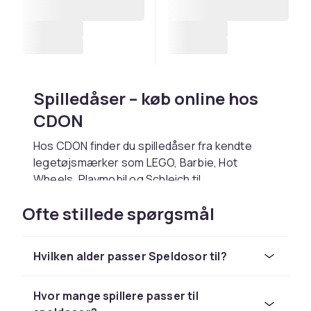
Spilledåser – køb online hos
CDON
Hos CDON finder du spilledåser fra kendte
legetøjsmærker som LEGO, Barbie, Hot
Wheels, Playmobil og Schleich til
konkurrencedygtige priser. Uanset om du
Ofte stillede spørgsmål
leder efter en fødselsdagsgave, julegave eller
bare vil glæde et barn, finder du det rigtige hos
os.
Hvilken alder passer Speldosor til?
Vælg spilledåser baseret på barnets alder og
interesser. Kontrollér altid aldersangivelsen på
Hvor mange spillere passer til
emballagen. Hos CDON handler du trygt med