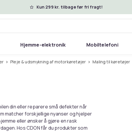
Kun 299 kr. tilbage før fri fragt!
Hjemme-elektronik
Mobiltelefoni
jer
Pleje & udsmykning af motorkøretøjer
Maling til køretøjer
bilen din eller reparere små defekter når
som matcher forskjellige nyanser og hjelper
 hjemme eller ønsker å gjøre en rask
erdagen. Hos CDON får du produkter som