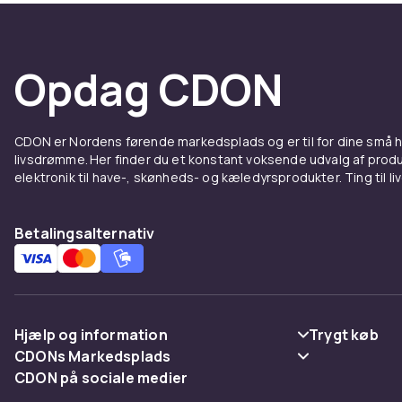
Opdag CDON
CDON er Nordens førende markedsplads og er til for dine små
livsdrømme. Her finder du et konstant voksende udvalg af produk
elektronik til have-, skønheds- og kæledyrsprodukter. Ting til li
Betalingsalternativ
Hjælp og information
Trygt køb
CDONs Markedsplads
Ofte stillede spørgsmål
Betaling
CDON på sociale medier
Merchant Help Center
Spor pakke
Levering