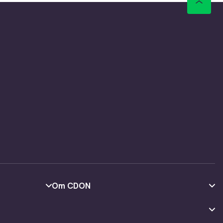
Om CDON
Om os
Kundeanmeldelser