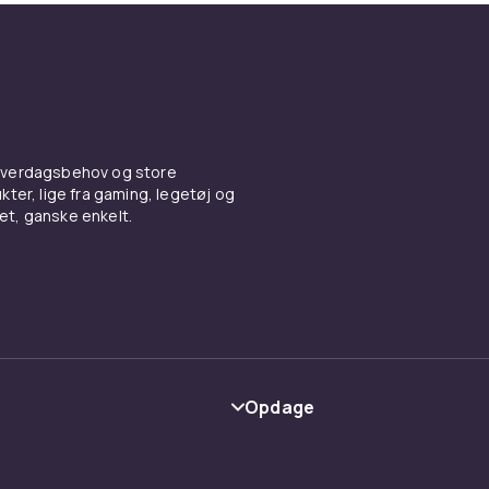
 hverdagsbehov og store
ter, lige fra gaming, legetøj og
vet, ganske enkelt.
Opdage
Kategorier
Maerke