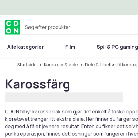
Spring til hovedindhold
Søg efter produkter
Alle kategorier
Film
Spil & PC gaming
Hjem & have
Startside
Køretøjer & dele
Dele & tilbehør til køretø
Karossfärg
CDON tilbyr karosserilak som gjør det enkelt å friske opp 
kjøretøyet trenger litt ekstra pleie. Her finner du farger 
deg med å få et jevnere resultat. Enten du fikser det selv
punktreparasjon, finnes det løsninger som fungerer i hv