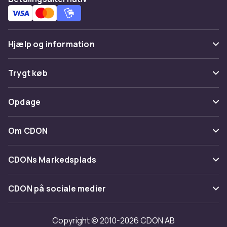
Hjælp og information
Ofte stillede spørgsmål
Trygt køb
Spor pakke
Betaling
Opdage
Fortryd & returner her
Levering
Kategorier
Kontakt os
Om CDON
Vilkår & policy
Maerke
Om os
Tilbagekaldelser
CDONs Markedsplads
Guider
Kundeanmeldelser
Merchant Help Center
CDON på sociale medier
Arbejd på CDON
Investor relations
Copyright © 2010-2026 CDON AB