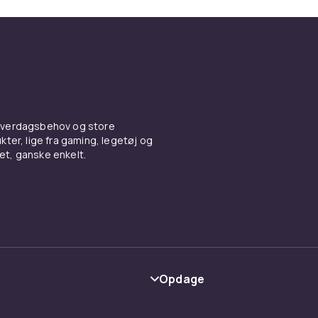
 hverdagsbehov og store
ter, lige fra gaming, legetøj og
vet, ganske enkelt.
Opdage
Kategorier