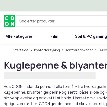
Spring til hovedindhold
Søg efter produkter
Alle kategorier
Film
Spil & PC gaming
Hjem & have
Startside
Kontorforsyning
Kontorredskaber
Skr
Kuglepenne & blyante
Hos CDON finder du penne til alle formål – fra hverdagsskriv
kuglepenne, blyanter, gelpenne og sæt til både skole og 
skriveoplevelse og er lavet til at holde. Uanset om du skriv
rigtige værktøj her. CDON gør det nemt at skrive med stil