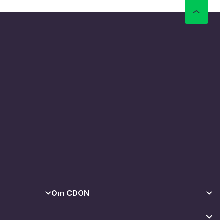
Om CDON
Om os