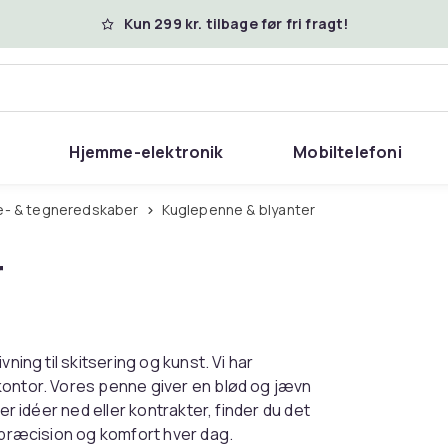
Kun 299 kr. tilbage før fri fragt!
Hjemme-elektronik
Mobiltelefoni
ive- & tegneredskaber
Kuglepenne & blyanter
r
ning til skitsering og kunst. Vi har
kontor. Vores penne giver en blød og jævn
er idéer ned eller kontrakter, finder du det
, præcision og komfort hver dag.