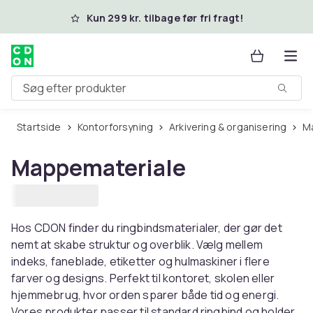
Spring til hovedindhold
Kun 299 kr. tilbage før fri fragt!
Søg efter produkter
Startside
Kontorforsyning
Arkivering & organisering
Mappemateriale
Hos CDON finder du ringbindsmaterialer, der gør det
nemt at skabe struktur og overblik. Vælg mellem
indeks, faneblade, etiketter og hulmaskiner i flere
farver og designs. Perfekt til kontoret, skolen eller
hjemmebrug, hvor orden sparer både tid og energi.
Vores produkter passer til standard ringbind og holder