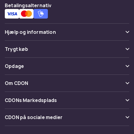
Betalingsalternativ
Hjælp og information
Ofte stillede spørgsmål
Trygt køb
Spor pakke
Betaling
Opdage
Fortryd & returner her
Levering
Kategorier
Kontakt os
Om CDON
Vilkår & policy
Maerke
Om os
Tilbagekaldelser
CDONs Markedsplads
Guider
Kundeanmeldelser
Merchant Help Center
CDON på sociale medier
Arbejd på CDON
Investor relations