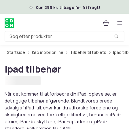
Spring til hovedindhold
Kun 299 kr. tilbage før fri fragt!
Søg efter produkter
Startside
Køb mobil online
Tilbehør til tablets
Ipad til
Ipad tilbehør
Når det kommer til at forbedre din iPad-oplevelse, er
det rigtige tilbehør afgørende. Blandt vores brede
udvalg af iPad-tilbehør kan du udforske fordelene og
alsidighederne ved forskellige tilbehør, herunder iPad-
etuier, iPad-beskyttere, iPad-opladere og iPad-
standere. Velkommen til CDON!