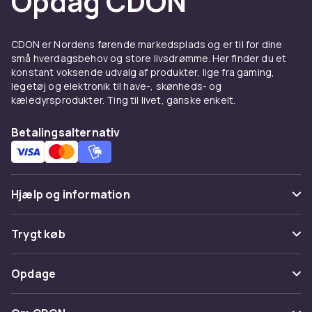
Opdag CDON
iPad-covers og skærmskyd
CDON er Nordens førende markedsplads og er til for dine
Apples Smart Folio og Smart Cover vækker
små hverdagsbehov og store livsdrømme. Her finder du et
eller slår iPad fra automatisk. Skærmskyd i
konstant voksende udvalg af produkter, lige fra gaming,
legetøj og elektronik til have-, skønheds- og
hærdet glas (9H) holder Retina-skærmen fri
kæledyrsprodukter. Ting til livet, ganske enkelt.
for ridser. Til Apple Pencil-brugere findes
papirslignende skærmskyd.
Betalingsalternativ
Opladere og kabler til iPad
Alle nye iPad Pro og Air inkluderer USB-C-kabel
men ingen vægoplader. En 30–65W USB-C PD-
Hjælp og information
oplader
anbefales. MFi-certificerede kabler
sikrer kompatibilitet.
Ofte stillede spørgsmål
Trygt køb
Køb iPad tilbehør trygt hos
Spor pakke
Betaling
Opdage
CDON
Fortryd & returner her
Levering
Hos CDON tilbyder vi et omhyggeligt udvalgt
Kategorier