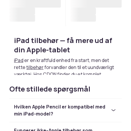
iPad tilbehør — få mere ud af
din Apple-tablet
iPad
er en kraftfuld enhed fra start, men det
rette
tilbehør
forvandler den til et uundværligt
værktøj. Hos CDON finder du et komplet
sortiment af iPad tilbehør — fra
Apple
Pencil og
Ofte stillede spørgsmål
tastaturer til covers, opladere og skærmskyd.
Apple Pencil — præcis digital
Hvilken Apple Pencil er kompatibel med
pen til kreativitet
min iPad-model?
Apple Pencil 2 fæstes magnetisk til siden af
iPad Air og iPad Pro og lader trådløst. Med
Fungerer ikke-Apple tilbehør som