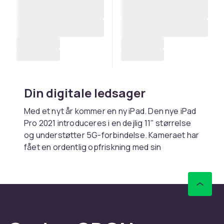
Din digitale ledsager
Med et nyt år kommer en ny iPad. Den nye iPad
Pro 2021 introduceres i en dejlig 11" størrelse
og understøtter 5G-forbindelse. Kameraet har
fået en ordentlig opfriskning med sin
ultravidvinkel og 122-graders
betragtningsvinkel. Sammen med den store
indbyggede hukommelse er der næsten intet,
som denne tablet ikke kan håndtere.
Hvis du ikke rigtig leder efter den nyeste
model, er iPad Pro 2020 helt sikkert et godt