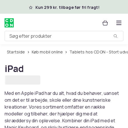
Spring til hovedindhold
Kun 299 kr. tilbage før fri fragt!
Søg efter produkter
Startside
Køb mobil online
Tablets hos CDON - Stort udv
iPad
Med en Apple iPad har du alt, hvad du behøver, uanset
om det er til arbejde, skole eller dine kunstneriske
kreationer. Vores sortiment omfatter en række
modeller og tilbehør, der hjælper dig med at
skræddersy din oplevelse. Kombiner din iPad med et
Magic Keyboard, og skriv hurtigere end nogensinde.