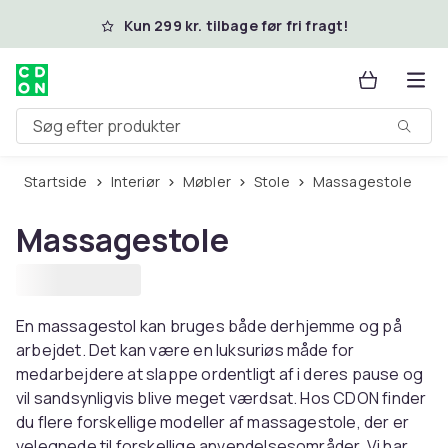
Spring til hovedindhold
Kun 299 kr. tilbage før fri fragt!
Søg efter produkter
Startside
Interiør
Møbler
Stole
Massagestole
Massagestole
En massagestol kan bruges både derhjemme og på
arbejdet. Det kan være en luksuriøs måde for
medarbejdere at slappe ordentligt af i deres pause og
vil sandsynligvis blive meget værdsat. Hos CDON finder
du flere forskellige modeller af massagestole, der er
velegnede til forskellige anvendelsesområder. Vi har