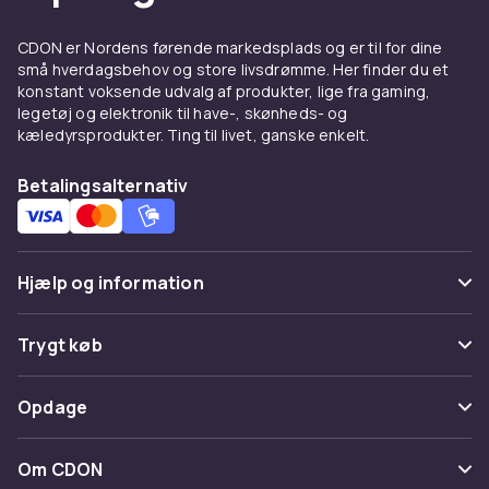
blodcirkulationen og giver en hurtig
afslappende effekt. Luftkompression rundt
CDON er Nordens førende markedsplads og er til for dine
om arme, ben og laegge oger ilttilfoerslen og
små hverdagsbehov og store livsdrømme. Her finder du et
reducerer haevelse. Varme ved ryg og saede
konstant voksende udvalg af produkter, lige fra gaming,
udvider blodkarrene og forbereder musklerne
legetøj og elektronik til have-, skønheds- og
til en dybere behandling. Mange modeller har
kæledyrsprodukter. Ting til livet, ganske enkelt.
ogsa en indbygget nulgravitatinstilling, hvor
Betalingsalternativ
kroppen haeldes bagud og trykket pa
rygraden reduceres markant.
Vil du kombinere afslapning med en behagelig
gyngning? Se ogsa vores
gyngestole
for en
Hjælp og information
blod og rolig bevaegelse uden indbygget
massage.
Ofte stillede spørgsmål
Trygt køb
Massagestole til
Spor pakke
Betaling
arbejdspladsen
Opdage
Fortryd & returner her
Levering
Hos os finder du ogsa et stort antal
Kategorier
Kontakt os
Om CDON
massagelaenestole, der egner sig bedst til en
Vilkår & policy