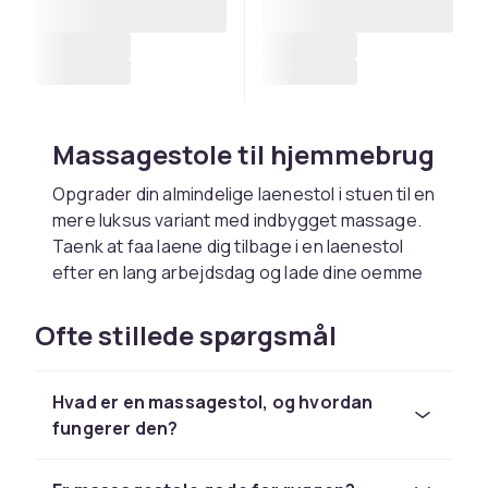
Massagestole til hjemmebrug
Opgrader din almindelige laenestol i stuen til en
mere luksus variant med indbygget massage.
Taenk at faa laene dig tilbage i en laenestol
efter en lang arbejdsdag og lade dine oemme
muskler blive behandlet paa bedste vis med
dejlig massage. Det vil hjaelpe dig med at
Ofte stillede spørgsmål
slappe af og ogsa tage sig af smerter og
spaendinger, der let kan opsta nar du sidder
Hvad er en massagestol, og hvordan
foran TV-et. Du behoever ikke at bekymre dig
fungerer den?
om, at laenestolen ikke vil passe ind, da mange
af modellerne ser ud som helt almindelige
laenestole. Selvfolgeig kan en saddan