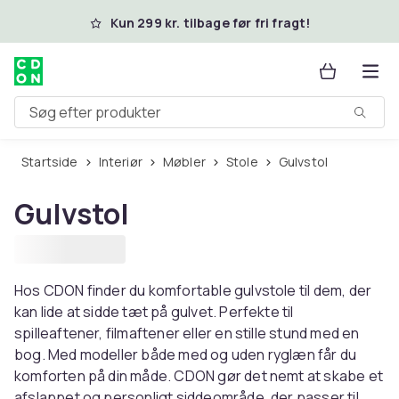
Spring til hovedindhold
Kun 299 kr. tilbage før fri fragt!
Søg efter produkter
Startside
Interiør
Møbler
Stole
Gulvstol
Gulvstol
Hos CDON finder du komfortable gulvstole til dem, der
kan lide at sidde tæt på gulvet. Perfekte til
spilleaftener, filmaftener eller en stille stund med en
bog. Med modeller både med og uden ryglæn får du
komforten på din måde. CDON gør det nemt at skabe et
afslappet og personligt siddeområde, der passer til