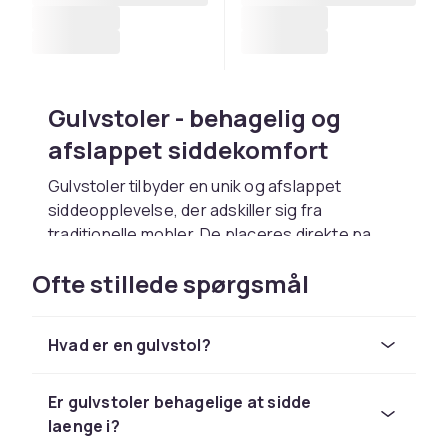
Gulvstoler - behagelig og
afslappet siddekomfort
Gulvstoler tilbyder en unik og afslappet
siddeopplevelse, der adskiller sig fra
traditionelle mobler. De placeres direkte pa
gulvet uden ben og skaber en hyggelig,
Ofte stillede spørgsmål
uformel stemning, der passer perfekt i stuen,
spilrummet, vaerelserne eller medierummet.
Hos CDON finder du et bredt udvalg af
Hvad er en gulvstol?
gulvstoler i forskellige stilarter og materialer.
Den lave profil pa en gulvstol giver en
Er gulvstoler behagelige at sidde
afslappet siddestilling, hvor du laener dig
laenge i?
bagud med rygstotten mod gulvet. Det er