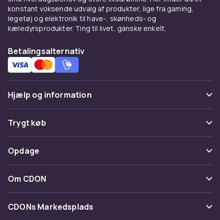
konstant voksende udvalg af produkter, lige fra gaming,
gamingstoler.
legetøj og elektronik til have-, skønheds- og
kæledyrsprodukter. Ting til livet, ganske enkelt.
Betalingsalternativ
Hjælp og information
Ofte stillede spørgsmål
Trygt køb
Spor pakke
Betaling
Opdage
Fortryd & returner her
Levering
Kategorier
Kontakt os
Om CDON
Vilkår & policy
Maerke
Om os
Tilbagekaldelser
CDONs Markedsplads
Guider