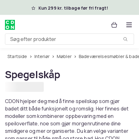
Spring til hovedindhold
Kun 299 kr. tilbage før fri fragt!
Søg efter produkter
Startside
Interiør
Møbler
Badeværelsesmøbler & bad
Spegelskåp
CDON hjelper deg med å finne speilskap som gjør
badet ditt både funksjonelt og romslig. Her finnes det
modeller som kombinerer oppbevaring med en
speiloverflate, noe som gjør morgenrutinene dine
smidigere og mer organiserte. Du kan velge varianter
som passer til både små og store bad. Hos CDON