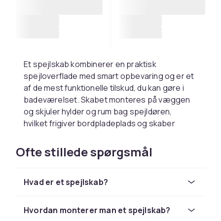
Et spejlskab kombinerer en praktisk
spejloverflade med smart opbevaring og er et
af de mest funktionelle tilskud, du kan gøre i
badeværelset. Skabet monteres på væggen
og skjuler hylder og rum bag spejldøren,
hvilket frigiver bordpladeplads og skaber
orden i et rum, der let kan fyldes med ting.
Ofte stillede spørgsmål
Spejlskabe fås i et stort antal størrelser, fra
kompakte enlågesmodeller til det lille
badeværelse til brede tolågesmodeller med
Hvad er et spejlskab?
dobbelte spejldøre. Bredden varierer typisk
fra 40 til 120 centimeter og højden fra 50 til 90
centimeter. Vælg størrelse ud fra tilgængelig
Hvordan monterer man et spejlskab?