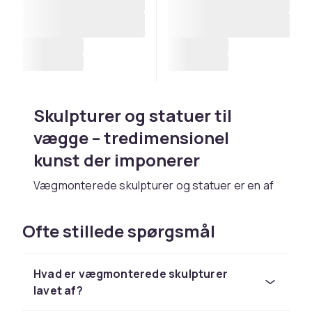
Skulpturer og statuer til
vægge – tredimensionel
kunst der imponerer
Vægmonterede skulpturer og statuer er en af
de mest dramatiske og imponerende former
for boligdekoration. De tilføjer dybde, tekstur
Ofte stillede spørgsmål
og en tredimensionel dimension, der hverken
plakater eller klistermærker kan matche. Fra
abstrakte metalformer og botaniske
Hvad er vægmonterede skulpturer
bladrelieffigurer til klassiske buster og
lavet af?
dekorative dyreskildringer findes der en