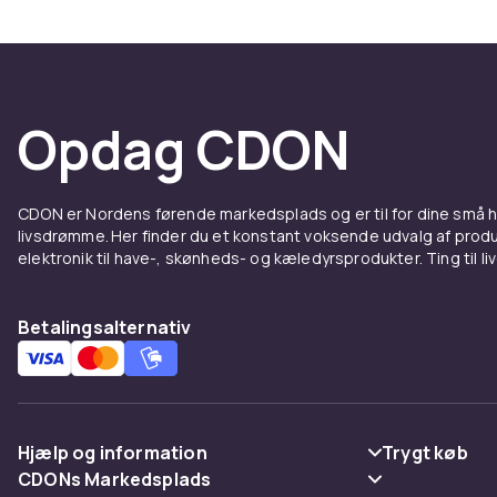
Større
Opbevaringsku
kosmetik og n
Opdag CDON
og køkkenudst
vasketøj og l
kurven skal pl
CDON er Nordens førende markedsplads og er til for dine små
I badeværelse
livsdrømme. Her finder du et konstant voksende udvalg af produk
holdbarhed, 
elektronik til have-, skønheds- og kæledyrsprodukter. Ting til li
materialer bø
med et ekstr
Betalingsalternativ
praktisk og d
Kombiner ku
organiseret 
Bæred
Hjælp og information
Trygt køb
CDONs Markedsplads
Ofte stillede spørgsmål
Betaling
Naturkurve e