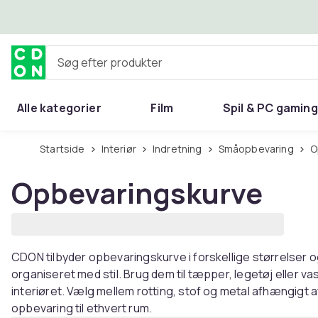
Spring til hovedindhold
Søg efter produkter
Alle kategorier
Film
Spil & PC gaming
Hjem & have
Startside
Interiør
Indretning
Småopbevaring
Opbevaringskurve
CDON tilbyder opbevaringskurve i forskellige størrelser og
organiseret med stil. Brug dem til tæpper, legetøj eller vas
interiøret. Vælg mellem rotting, stof og metal afhængigt a
opbevaring til ethvert rum.