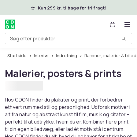
Spring til hovedindhold
Kun 299 kr. tilbage før fri fragt!
Søg efter produkter
Startside
Interiør
Indretning
Rammer, malerier & billed
Malerier, posters & prints
Hos CDON finder du plakater og print, der forbedrer
ethvert rum med stil og personlighed. Udforsk motiver i
alt fra natur og abstrakt kunst til film, musik og citater –
perfekt til at udtrykke, hvem du er. Kombiner flere print
til din egen billedvæg, eller lad ét motiv stå i centrum.
Hos CDON finder du alt, hvad du behøver for at skabe et