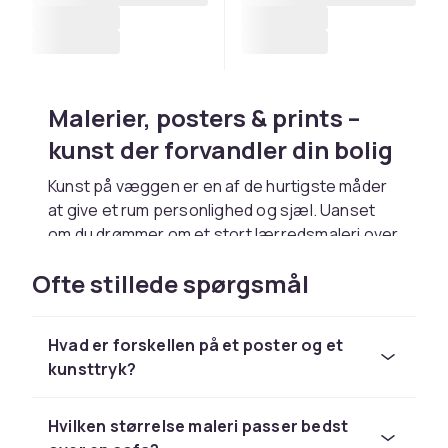
Malerier, posters & prints –
kunst der forvandler din bolig
Kunst på væggen er en af de hurtigste måder
at give et rum personlighed og sjæl. Uanset
om du drømmer om et stort lærredsmaleri over
sofaen, en samling botaniske prints i
Ofte stillede spørgsmål
soveværelset eller en inspirerende
tekstplakat i arbejdsrummet, finder du det
rigtige hos CDON. Vores udvalg af malerier,
Hvad er forskellen på et poster og et
posters og prints dækker alle stilarter – fra
kunsttryk?
klassisk til hyper-moderne, fra naturmotiver til
abstrakt kunst.
Hvilken størrelse maleri passer bedst
God kunst behøver ikke koste en formue. Med