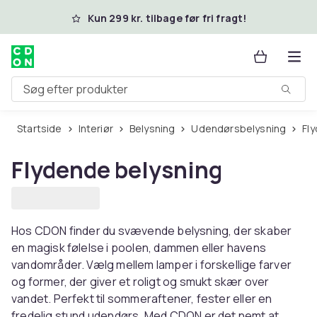
Spring til hovedindhold
Kun 299 kr. tilbage før fri fragt!
Søg efter produkter
Startside
Interiør
Belysning
Udendørsbelysning
F
Flydende belysning
Hos CDON finder du svævende belysning, der skaber
en magisk følelse i poolen, dammen eller havens
vandområder. Vælg mellem lamper i forskellige farver
og former, der giver et roligt og smukt skær over
vandet. Perfekt til sommeraftener, fester eller en
fredelig stund udendørs. Med CDON er det nemt at