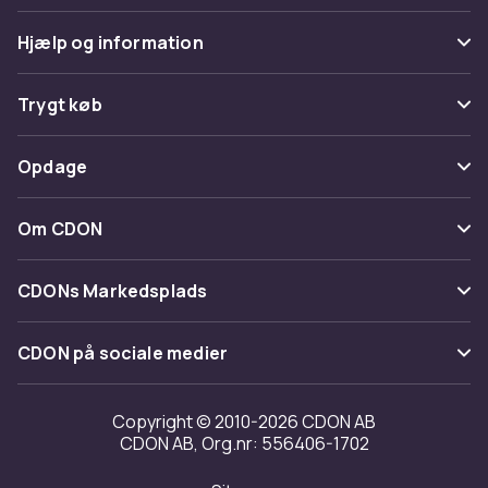
Hjælp og information
Ofte stillede spørgsmål
Trygt køb
Spor pakke
Betaling
Opdage
Fortryd & returner her
Levering
Kategorier
Kontakt os
Om CDON
Vilkår & policy
Maerke
Om os
Tilbagekaldelser
CDONs Markedsplads
Guider
Kundeanmeldelser
Merchant Help Center
CDON på sociale medier
Arbejd på CDON
Investor relations
Copyright © 2010-2026 CDON AB
CDON AB, Org.nr: 556406-1702
Tilgængelighed