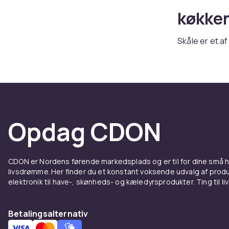
køkken
Skåle er et af
servere suppe
morgenmadsskå
enhver server
Skålen
Opdag CDON
Suppeskåle er
brede til grø
form til dess
CDON er Nordens førende markedsplads og er til for dine små
saucer og oli
livsdrømme. Her finder du et konstant voksende udvalg af produk
elektronik til have-, skønheds- og kæledyrsprodukter. Ting til li
Materi
Skåle fremsti
Betalingsalternativ
elegant og hv