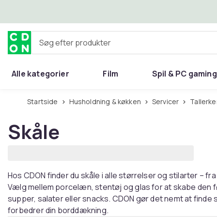
Spring til hovedindhold
Søg efter produkter
Alle kategorier
Film
Spil & PC gaming
Hjem & have
Startside
Husholdning & køkken
Servicer
Tallerk
Skåle
Hos CDON finder du skåle i alle størrelser og stilarter – 
Vælg mellem porcelæn, stentøj og glas for at skabe den fø
supper, salater eller snacks. CDON gør det nemt at finde s
forbedrer din borddækning.