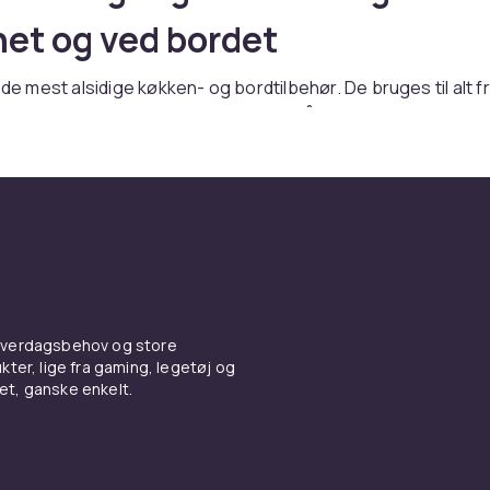
et og ved bordet
 de mest alsidige køkken- og bordtilbehør. De bruges til alt fr
 og salat til at lade dips og saucer stå frem, og de er uundvæ
le med müsli og yoghurt. Med det rette udvalg af skåle er du
ingssituation.
es mange typer og formål
 dybe og rummelige til supper og gryteretter. Salatskåle er
ntsager og pasta. Desserttallerkener og glasskåle har en el
erter og frugtsalat. Dipcuppar og småretter er miniatureskåle
 hverdagsbehov og store
ve. Frugtskåle er brede og dekorative til at præsentere frisk 
ter, lige fra gaming, legetøj og
vet, ganske enkelt.
aler og æstetik
lles i porslen, stengods, keramik, glas, træ og bambus. Pors
id. Stengods er rustikt og tungt. Glas er neutralt og smukt f