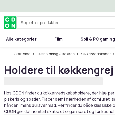
Spring til hovedindhold
Søg efter produkter
Alle kategorier
Film
Spil & PC gaming
Hjem & have
Startside
Husholdning & køkken
Køkkenredskaber
Holdere til køkkengrej
Hos CDON finder du køkkenredskabsholdere, der hjælper d
piskeris og spatler. Placer dem i nærheden af ​​komfuret, så
hånden, mens du laver mad. Her finder du både klassiske og
CDON gør det nemt at skabe et organiseret og funktionel