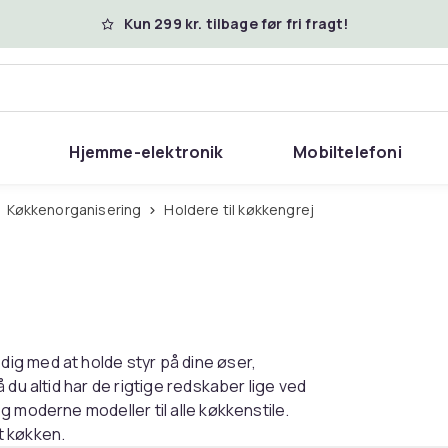
Kun 299 kr. tilbage før fri fragt!
Hjemme-elektronik
Mobiltelefoni
Køkkenorganisering
Holdere til køkkengrej
ig med at holde styr på dine øser,
 du altid har de rigtige redskaber lige ved
 moderne modeller til alle køkkenstile.
t køkken.