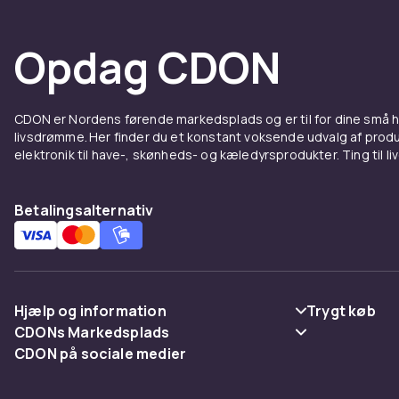
Opdag CDON
CDON er Nordens førende markedsplads og er til for dine små
livsdrømme. Her finder du et konstant voksende udvalg af produk
elektronik til have-, skønheds- og kæledyrsprodukter. Ting til li
Betalingsalternativ
Hjælp og information
Trygt køb
CDONs Markedsplads
Ofte stillede spørgsmål
Betaling
CDON på sociale medier
Merchant Help Center
Spor pakke
Levering