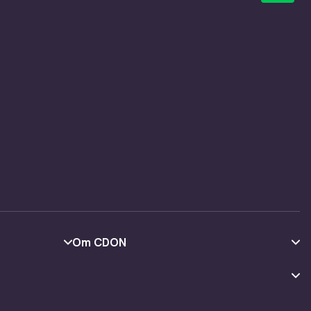
Om CDON
Om os
Kundeanmeldelser