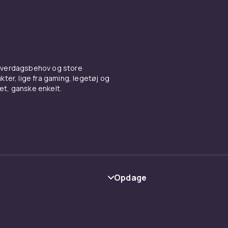
 hverdagsbehov og store
ter, lige fra gaming, legetøj og
vet, ganske enkelt.
Opdage
Kategorier
Maerke