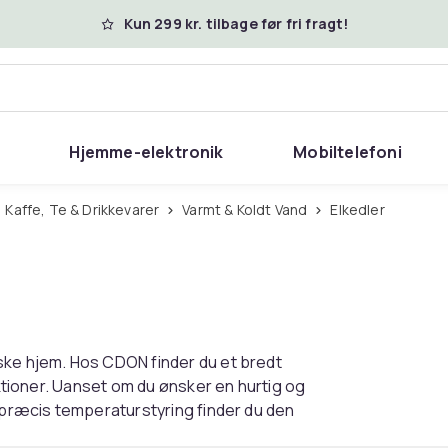
Kun 299 kr. tilbage før fri fragt!
Hjemme-elektronik
Mobiltelefoni
Kaffe, Te & Drikkevarer
Varmt & Koldt Vand
Elkedler
ske hjem. Hos CDON finder du et bredt
nktioner. Uanset om du ønsker en hurtig og
d præcis temperaturstyring finder du den