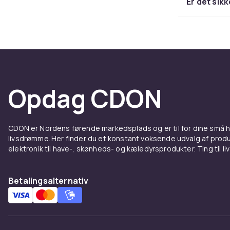
Er det sik
Design og mate
plast og du k
Modeller med 
nøjeregnende
Avance
Opdag CDON
elkedl
Moderne elke
CDON er Nordens førende markedsplads og er til for dine små
livsdrømme. Her finder du et konstant voksende udvalg af produk
kogning. Vari
elektronik til have-, skønheds- og kæledyrsprodukter. Ting til li
temperatur, hv
kræver lavere
temperaturpro
Betalingsalternativ
Funktioner s
er standard 
kalkfilter f
Vælg en model