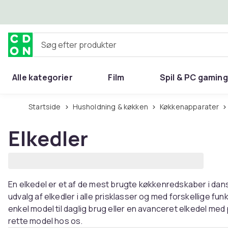
Spring til hovedindhold
Søg efter produkter
Alle kategorier
Film
Spil & PC gaming
Hjem & have
Startside
Husholdning & køkken
Køkkenapparater
Elkedler
En elkedel er et af de mest brugte køkkenredskaber i dan
udvalg af elkedler i alle prisklasser og med forskellige fu
enkel model til daglig brug eller en avanceret elkedel me
rette model hos os.