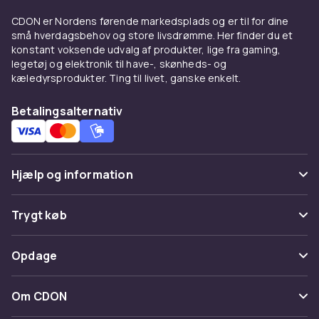
UPS-batterier
CDON er Nordens førende markedsplads og er til for dine
Hos CDON finder du UPS-batterier fra ledende
små hverdagsbehov og store livsdrømme. Her finder du et
konstant voksende udvalg af produkter, lige fra gaming,
producenter til konkurrencedygtige priser.
legetøj og elektronik til have-, skønheds- og
Vores brede sortiment dækker alle prisklasser,
kæledyrsprodukter. Ting til livet, ganske enkelt.
fra indstegningsmodeller til avancerede
professionelle løsninger. Alle produkter er
Betalingsalternativ
certificerede og lever op til europæiske
kvalitets- og sikkerhedsstandarder.
Når du køber UPS-batterier hos CDON, får du
Hjælp og information
adgang til produktbeskrivelser med
detaljerede specifikationer, kundeanmeldelser
Ofte stillede spørgsmål
og nem sammenligning af modeller. Vi tilbyder
Trygt køb
hurtig levering og enkel returnering – og vores
Spor pakke
kundeservice er altid klar til at hjælpe dig med
Betaling
Opdage
det rigtige valg.
Fortryd & returner her
Levering
Kategorier
Fordele og brugsanvisning til
Kontakt os
Om CDON
Vilkår & policy
UPS-batterier