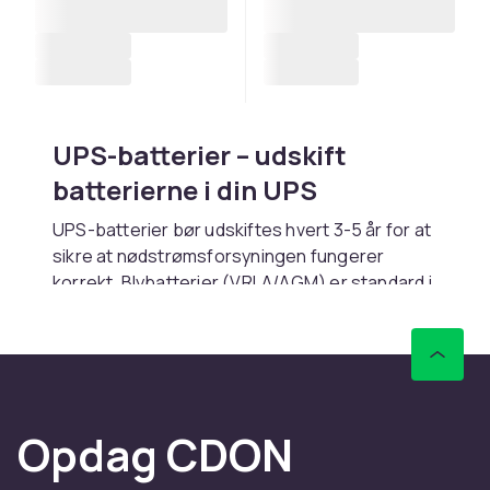
UPS-batterier – udskift
batterierne i din UPS
UPS-batterier bør udskiftes hvert 3-5 år for at
sikre at nødstrømsforsyningen fungerer
korrekt. Blybatterier (VRLA/AGM) er standard i
de fleste UPS-enheder. Vælg
erstatningsbatteri med de samme
specifikationer som originalet. APC, Eaton og
Cyber Power har egne erstatningsbatterier.
Køb UPS-batterier online hos CDON.
Opdag CDON
Fordele og brugsanvisning til