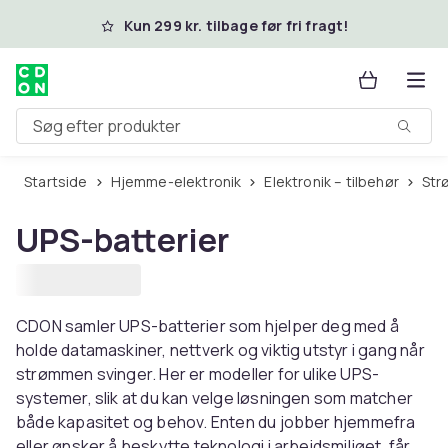
Spring til hovedindhold
Kun 299 kr. tilbage før fri fragt!
Søg efter produkter
Startside
Hjemme-elektronik
Elektronik – tilbehør
St
UPS-batterier
CDON samler UPS-batterier som hjelper deg med å
holde datamaskiner, nettverk og viktig utstyr i gang når
strømmen svinger. Her er modeller for ulike UPS-
systemer, slik at du kan velge løsningen som matcher
både kapasitet og behov. Enten du jobber hjemmefra
eller ønsker å beskytte teknologi i arbeidsmiljøet, får