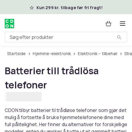
Spring til hovedindhold
Kun 299 kr. tilbage før fri fragt!
Søg efter produkter
Startside
Hjemme-elektronik
Elektronik – tilbehør
St
Batterier till trådlösa
telefoner
CDON tilbyr batterier til trådløse telefoner som gjør det
mulig å fortsette å bruke hjemmetelefonene dine med
full pålitelighet. Her finner du alternativer for forskjellige
modeller, enten du ønsker å bytte ut et gammelt batteri