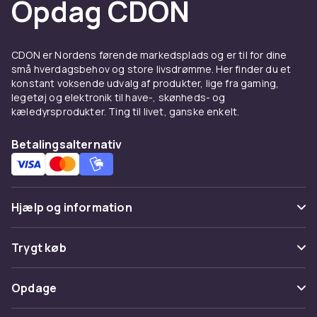
Opdag CDON
Køb batterier til trådløse telefoner hos CDON.
Fordele og brugsanvisning til
CDON er Nordens førende markedsplads og er til for dine
Batterier till trådlösa
små hverdagsbehov og store livsdrømme. Her finder du et
konstant voksende udvalg af produkter, lige fra gaming,
telefoner
legetøj og elektronik til have-, skønheds- og
kæledyrsprodukter. Ting til livet, ganske enkelt.
Hos CDON finder du Batterier till trådlösa
telefoner fra ledende producenter til
Betalingsalternativ
konkurrencedygtige priser. Vores brede
sortiment dækker alle prisklasser, fra
indstegningsmodeller til avancerede
professionelle løsninger. Alle produkter er
Hjælp og information
certificerede og lever op til europæiske
kvalitets- og sikkerhedsstandarder.
Ofte stillede spørgsmål
Trygt køb
Når du køber Batterier till trådlösa telefoner
Spor pakke
hos CDON, får du adgang til
Betaling
Opdage
produktbeskrivelser med detaljerede
Fortryd & returner her
specifikationer, kundeanmeldelser og nem
Levering