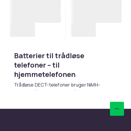
Batterier til trådløse
telefoner – til
hjemmetelefonen
Trådløse DECT-telefoner bruger NiMH-
batterier (nikkelmetalhydrid) i AAA-størrelse.
Disse batterier kan oplades tusindvis af
gange. Vælg batterier med mindst 550 mAh
kapacitet. Hos CDON finder du
erstatningsbatterier til kendte mærker som
Philips, Panasonic og Gigaset.