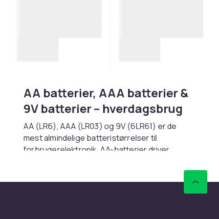
AA batterier, AAA batterier &
9V batterier – hverdagsbrug
AA (LR6), AAA (LR03) og 9V (6LR61) er de
mest almindelige batteristørrelser til
forbrugerelektronik. AA-batterier driver
fjernbetjeninger, lygter, legetøj og trådløse
mus. AAA-batterier bruges i fjernbetjeninger
og smarthome-sensorer. 9V-batterier sidder i
røgalarmer og guitareffektpedaler.
Køb AA, AAA og 9V batterier hos CDON.