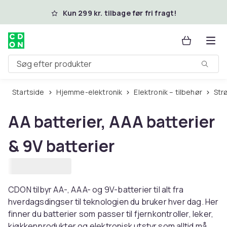
Spring til hovedindhold
Kun 299 kr. tilbage før fri fragt!
Søg efter produkter
Startside
Hjemme-elektronik
Elektronik – tilbehør
St
AA batterier, AAA batterier
& 9V batterier
CDON tilbyr AA-, AAA- og 9V-batterier til alt fra
hverdagsdingser til teknologien du bruker hver dag. Her
finner du batterier som passer til fjernkontroller, leker,
kjøkkenprodukter og elektronisk utstyr som alltid må