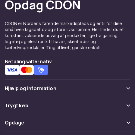
Opdag CDON
Fordele og brugsanvisning til
AA batterier, AAA batterier &
CDON er Nordens førende markedsplads og er til for dine
9V batterier
små hverdagsbehov og store livsdrømme. Her finder du et
konstant voksende udvalg af produkter, lige fra gaming,
Hos CDON finder du AA batterier, AAA
legetøj og elektronik til have-, skønheds- og
batterier & 9V batterier fra ledende
kæledyrsprodukter. Ting til livet, ganske enkelt.
producenter til konkurrencedygtige priser.
Vores brede sortiment dækker alle prisklasser,
Betalingsalternativ
fra indstegningsmodeller til avancerede
professionelle løsninger. Alle produkter er
certificerede og lever op til europæiske
Hjælp og information
kvalitets- og sikkerhedsstandarder.
Når du køber AA batterier, AAA batterier & 9V
Ofte stillede spørgsmål
Trygt køb
batterier hos CDON, får du adgang til
produktbeskrivelser med detaljerede
Spor pakke
Betaling
specifikationer, kundeanmeldelser og nem
Opdage
Fortryd & returner her
sammenligning af modeller. Vi tilbyder hurtig
Levering