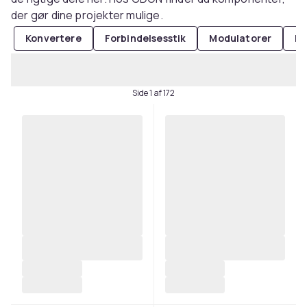
der gør dine projekter mulige.
Konvertere
Forbindelsesstik
Modulatorer
Fo
Side 1 af 172