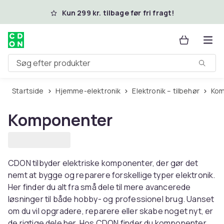
Spring til hovedindhold
Kun 299 kr. tilbage før fri fragt!
Søg efter produkter
Startside
Hjemme-elektronik
Elektronik – tilbehør
Ko
Komponenter
CDON tilbyder elektriske komponenter, der gør det
nemt at bygge og reparere forskellige typer elektronik.
Her finder du alt fra små dele til mere avancerede
løsninger til både hobby- og professionel brug. Uanset
om du vil opgradere, reparere eller skabe noget nyt, er
de rigtige dele her. Hos CDON finder du komponenter,