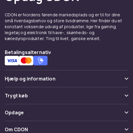
Splitterkabler deler et signal til flere udgange –
3,5 mm headset-splitter, RCA-splitter og
CDON er Nordens førende markedsplads og er til for dine
koaksiale splitter til tv-antenninstallationer.
små hverdagsbehov og store livsdrømme. Her finder du et
Accelerometre bruges i DIY-sensor-systemer
konstant voksende udvalg af produkter, lige fra gaming,
og robotprojekter.
legetøj og elektronik til have-, skønheds- og
kæledyrsprodukter. Ting til livet, ganske enkelt.
Udforsk
elektronikkomponenter
hos CDON –
konvertere, modulatorer, splittere og stik.
Betalingsalternativ
Fordele og brugsanvisning til
Komponenter
Hjælp og information
Hos CDON finder du Komponenter fra ledende
producenter til konkurrencedygtige priser.
Ofte stillede spørgsmål
Trygt køb
Vores brede sortiment dækker alle prisklasser,
fra indstegningsmodeller til avancerede
Spor pakke
Betaling
professionelle løsninger. Alle produkter er
Opdage
Fortryd & returner her
certificerede og lever op til europæiske
Levering
kvalitets- og sikkerhedsstandarder.
Kategorier
Kontakt os
Om CDON